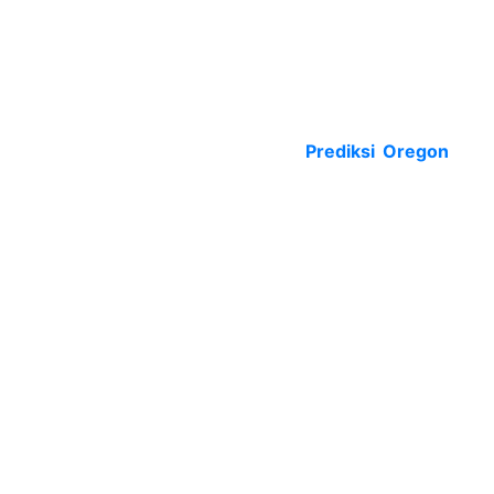
Prediksi Ore
Selamat datang di
Prediksi Oregon
, Si
siapkan prediksi harian yang akurat, liv
membantu sejumlah pecinta togel, seper
persiapkan sudah dengan proses penataan
tidak cuma tebakan sembarangan. Langsung 