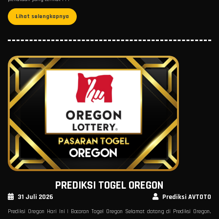
Lihat selengkapnya
PREDIKSI TOGEL OREGON
31 Juli 2026
Prediksi AVTOTO
Prediksi Oregon Hari Ini | Bocoran Togel Oregon Selamat datang di Prediksi Oregon,