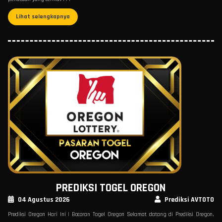
Lihat selengkapnya
PREDIKSI TOGEL OREGON
04 Agustus 2026
Prediksi AVTOTO
Prediksi Oregon Hari Ini | Bocoran Togel Oregon Selamat datang di Prediksi Oregon,