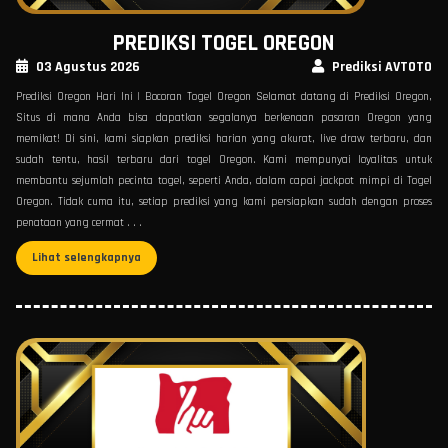
PREDIKSI TOGEL OREGON
03 Agustus 2026
Prediksi AVTOTO
Prediksi Oregon Hari Ini | Bocoran Togel Oregon Selamat datang di Prediksi Oregon,
Situs di mana Anda bisa dapatkan segalanya berkenaan pasaran Oregon yang
memikat! Di sini, kami siapkan prediksi harian yang akurat, live draw terbaru, dan
sudah tentu, hasil terbaru dari togel Oregon. Kami mempunyai loyalitas untuk
membantu sejumlah pecinta togel, seperti Anda, dalam capai jackpot mimpi di Togel
Oregon. Tidak cuma itu, setiap prediksi yang kami persiapkan sudah dengan proses
penataan yang cermat . . .
Lihat selengkapnya