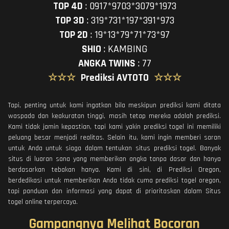
TOP 4D
:
0917*9703*3079*1973
TOP 3D
:
319*731*197*391*973
TOP 2D
:
19*13*79*71*73*97
SHIO
:
KAMBING
ANGKA TWINS
:
77
☆☆☆
Prediksi AVTOTO
☆☆☆
Tapi, penting untuk kami ingatkan bila meskipun prediksi kami ditata
waspada dan keakuratan tinggi, masih tetap mereka adalah prediksi.
Kami tidak jamin kepastian, tapi kami yakin prediksi togel ini memiliki
peluang besar menjadi realitas. Selain itu, kami ingin memberi saran
untuk Anda untuk siaga dalam tentukan situs prediksi togel. Banyak
situs di luaran sana yang memberikan angka tanpa dasar dan hanya
berdasarkan tebakan hanya. Kami di sini, di Prediksi Oregon,
berdedikasi untuk memberikan Anda tidak cuma prediksi togel oregon,
tapi panduan dan informasi yang dapat di prioritaskan dalam Situs
togel online terpercaya.
Gampangnya Melihat Bocoran