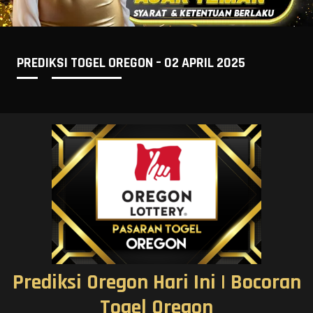
PREDIKSI TOGEL OREGON – 02 APRIL 2025
Prediksi Oregon Hari Ini | Bocoran
Togel Oregon