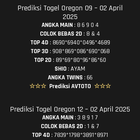
Prediksi Togel Oregon 09 – 02 April
2025
ANGKA MAIN
:
8 6 9 0 4
COLOK BEBAS 2D
:
8 & 4
TOP 4D
:
8690*6940*0496*4689
TOP 3D
:
908*869*086*690*068
TOP 2D
:
89*69*80*96*86*60
SHIO
:
AYAM
ANGKA TWINS
:
66
☆☆☆
Prediksi AVTOTO
☆☆☆
Prediksi Togel Oregon 12 – 02 April 2025
ANGKA MAIN
:
3 8 9 1 7
COLOK BEBAS 2D
:
1 & 7
TOP 4D
:
7839*1798*3891*8971