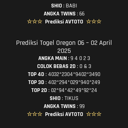
SHIO
:
BABI
ANGKA TWINS
:
66
☆☆☆
Prediksi AVTOTO
☆☆☆
Prediksi Togel Oregon 06 – 02 April
2025
ANGKA MAIN
:
9 4 0 2 3
COLOK BEBAS 2D
:
0 & 3
TOP 4D
:
4032*2304*9402*3490
TOP 3D
:
402*294*029*940*249
TOP 2D
:
02*94*42*49*92*24
SHIO
:
TIKUS
ANGKA TWINS
:
99
☆☆☆
Prediksi AVTOTO
☆☆☆