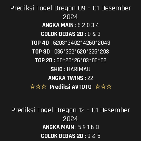
Prediksi Togel Oregon 09 – 01 Desember
2024
ANGKA MAIN
:
6 2 0 3 4
COLOK BEBAS 2D
:
0 & 3
TOP 4D
:
6203*3402*4260*2043
TOP 3D
:
036*362*620*326*203
TOP 2D
:
60*20*26*03*06*02
SHIO
:
HARIMAU
ANGKA TWINS
:
22
☆☆☆
Prediksi AVTOTO
☆☆☆
Prediksi Togel Oregon 12 – 01 Desember
2024
ANGKA MAIN
:
5 9 1 6 8
COLOK BEBAS 2D
:
9 & 5