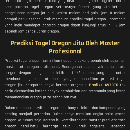
terbentuk angka bermain kuat yang bisa dipasang oleh togelers untuk
saat putaran togel oregon seterusnya. Seperti yang kita ketahui,
pengeluaran oregon jatuh di waktu malam hari yaitu jam 11 malam
sampai perlu sesaat untuk membuat prediksi togel oregon. Totomania
yang ingin mendapat bocoran oregon dapat kunjungi situs ini 1-2 jam
setelah jam pengeluaran oregon.
Prediksi Togel Oregon Jitu Oleh Master
Profesional
Prediksi togel oregon hari ini kami sudah didukung penuh oleh sejumlah
master toto oregon profesional. Baoregonan ada banyak pemain toto
oregon dengan pengalaman lebih dari 1/2 zaman yang siap untuk
membantu sejumlah totomania yang membutuhkan prediksi togel
oregon jitu. Ketepatan angka bermain oregon di
Prediksi AVTOTO
tak
perlu dicemaskan karena banyak pembuktian dari totomania yang kerap
memenangkan oregon prize sehari-harinya.
Dalam membuat prediksi oregon ada banyak faktor dan komponen yang
penting menjadi perhatian. Bukan hanya masukan angka paito warna
oregon ke rumus saja. Karena itu kontributor dari master prediktor toto
oregon betul-betul berharga sekali untuk togelers. Beberapa