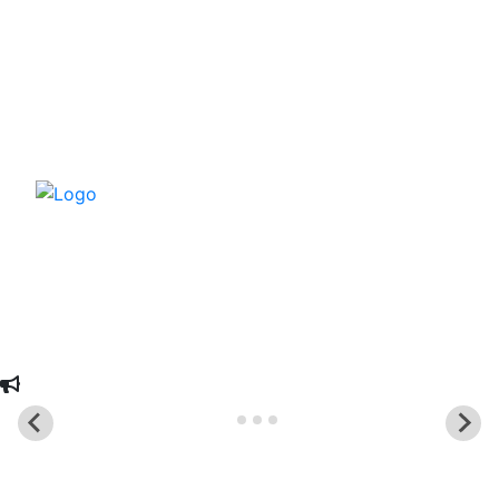
Whatsapp
Daftar Jadi
Download
Member
Telegram
Livechat
Aplikasi Togel
Prediksi
Data
Live
Syair
RTP
Paito
Home
Togel
Keluaran
Draw
Togel
Slot
Warna
SELAMAT DATANG DI
AVTOTO
BANDAR TOGE