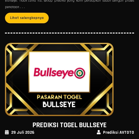
Bullseye. Tidak cuma itu, setiap prediksi yang kami persiapkan sudah dengan proses
penataan . . .
Lihat selengkapnya
PREDIKSI TOGEL BULLSEYE
29 Juli 2026
Prediksi AVTOTO