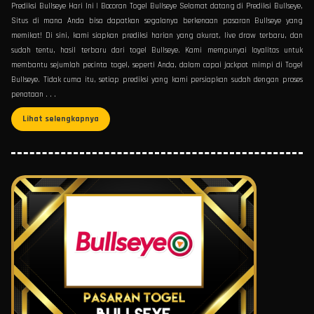
Prediksi Bullseye Hari Ini | Bocoran Togel Bullseye Selamat datang di Prediksi Bullseye,
Situs di mana Anda bisa dapatkan segalanya berkenaan pasaran Bullseye yang
memikat! Di sini, kami siapkan prediksi harian yang akurat, live draw terbaru, dan
sudah tentu, hasil terbaru dari togel Bullseye. Kami mempunyai loyalitas untuk
membantu sejumlah pecinta togel, seperti Anda, dalam capai jackpot mimpi di Togel
Bullseye. Tidak cuma itu, setiap prediksi yang kami persiapkan sudah dengan proses
penataan . . .
Lihat selengkapnya