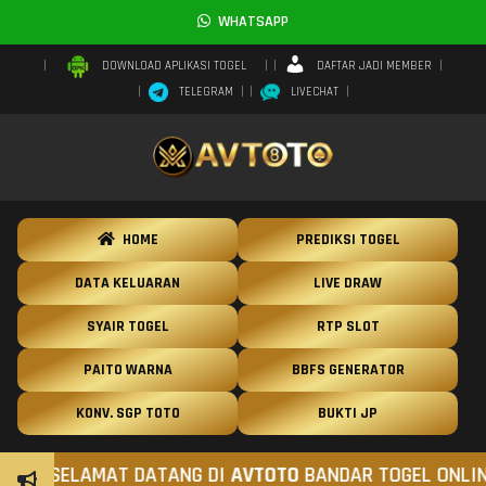
WHATSAPP
DAFTAR JADI MEMBER
DOWNLOAD APLIKASI TOGEL
TELEGRAM
LIVECHAT
HOME
PREDIKSI TOGEL
DATA KELUARAN
LIVE DRAW
SYAIR TOGEL
RTP SLOT
PAITO WARNA
BBFS GENERATOR
KONV. SGP TOTO
BUKTI JP
ELAMAT DATANG DI
AVTOTO
BANDAR TOGEL ONLINE DAN 