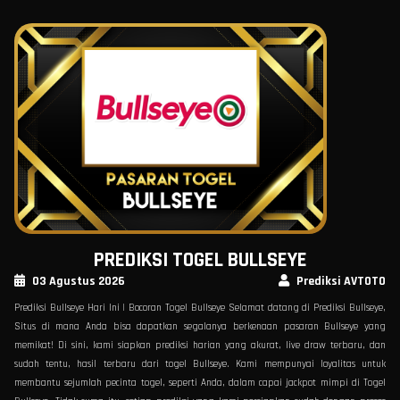
PREDIKSI TOGEL BULLSEYE
03 Agustus 2026
Prediksi AVTOTO
Prediksi Bullseye Hari Ini | Bocoran Togel Bullseye Selamat datang di Prediksi Bullseye,
Situs di mana Anda bisa dapatkan segalanya berkenaan pasaran Bullseye yang
memikat! Di sini, kami siapkan prediksi harian yang akurat, live draw terbaru, dan
sudah tentu, hasil terbaru dari togel Bullseye. Kami mempunyai loyalitas untuk
membantu sejumlah pecinta togel, seperti Anda, dalam capai jackpot mimpi di Togel