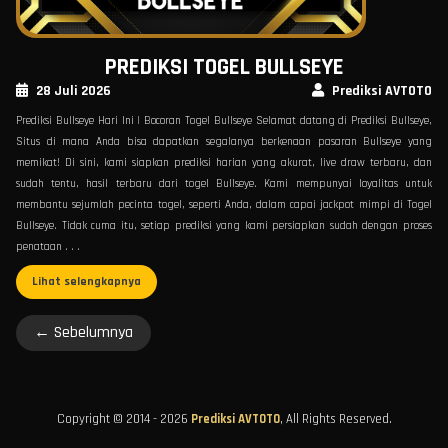
PREDIKSI TOGEL BULLSEYE
28 Juli 2026
Prediksi AVTOTO
Prediksi Bullseye Hari Ini | Bocoran Togel Bullseye Selamat datang di Prediksi Bullseye,
Situs di mana Anda bisa dapatkan segalanya berkenaan pasaran Bullseye yang
memikat! Di sini, kami siapkan prediksi harian yang akurat, live draw terbaru, dan
sudah tentu, hasil terbaru dari togel Bullseye. Kami mempunyai loyalitas untuk
membantu sejumlah pecinta togel, seperti Anda, dalam capai jackpot mimpi di Togel
Bullseye. Tidak cuma itu, setiap prediksi yang kami persiapkan sudah dengan proses
penataan . . .
Lihat selengkapnya
← Sebelumnya
Copyright © 2014 - 2026
Prediksi AVTOTO
, All Rights Reserved.