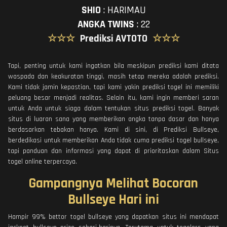
SHIO
:
HARIMAU
ANGKA TWINS
:
22
☆☆☆
Prediksi AVTOTO
☆☆☆
Tapi, penting untuk kami ingatkan bila meskipun prediksi kami ditata
waspada dan keakuratan tinggi, masih tetap mereka adalah prediksi.
Kami tidak jamin kepastian, tapi kami yakin prediksi togel ini memiliki
peluang besar menjadi realitas. Selain itu, kami ingin memberi saran
untuk Anda untuk siaga dalam tentukan situs prediksi togel. Banyak
situs di luaran sana yang memberikan angka tanpa dasar dan hanya
berdasarkan tebakan hanya. Kami di sini, di Prediksi Bullseye,
berdedikasi untuk memberikan Anda tidak cuma prediksi togel bullseye,
tapi panduan dan informasi yang dapat di prioritaskan dalam Situs
togel online terpercaya.
Gampangnya Melihat Bocoran
Bullseye Hari ini
Hampir 99% bettor togel bullseye yang dapatkan situs ini mendapat