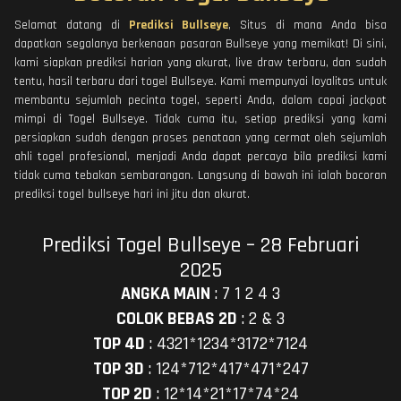
Selamat datang di
Prediksi Bullseye
, Situs di mana Anda bisa
dapatkan segalanya berkenaan pasaran Bullseye yang memikat! Di sini,
kami siapkan prediksi harian yang akurat, live draw terbaru, dan sudah
tentu, hasil terbaru dari togel Bullseye. Kami mempunyai loyalitas untuk
membantu sejumlah pecinta togel, seperti Anda, dalam capai jackpot
mimpi di Togel Bullseye. Tidak cuma itu, setiap prediksi yang kami
persiapkan sudah dengan proses penataan yang cermat oleh sejumlah
ahli togel profesional, menjadi Anda dapat percaya bila prediksi kami
tidak cuma tebakan sembarangan. Langsung di bawah ini ialah bocoran
prediksi togel bullseye hari ini jitu dan akurat.
Prediksi Togel Bullseye – 28 Februari
2025
ANGKA MAIN
:
7 1 2 4 3
COLOK BEBAS 2D
:
2 & 3
TOP 4D
:
4321*1234*3172*7124
TOP 3D
:
124*712*417*471*247
TOP 2D
:
12*14*21*17*74*24