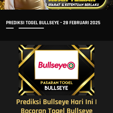
PREDIKSI TOGEL BULLSEYE – 28 FEBRUARI 2025
Prediksi Bullseye Hari Ini |
Bocoran Togel Bullseye