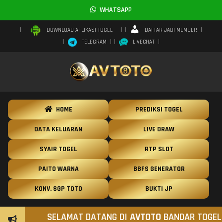
WHATSAPP
DAFTAR JADI MEMBER
DOWNLOAD APLIKASI TOGEL
TELEGRAM
LIVECHAT
HOME
PREDIKSI TOGEL
DATA KELUARAN
LIVE DRAW
SYAIR TOGEL
RTP SLOT
PAITO WARNA
BBFS GENERATOR
KONV. SGP TOTO
BUKTI JP
SELAMAT DATANG DI
AVTOTO
BANDAR TOGEL ONLI