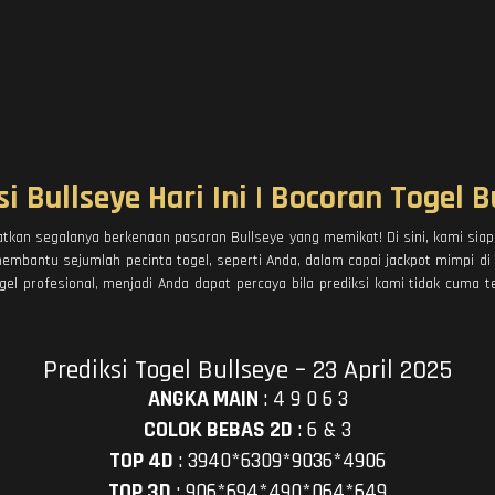
si Bullseye Hari Ini | Bocoran Togel B
atkan segalanya berkenaan pasaran Bullseye yang memikat! Di sini, kami siapk
membantu sejumlah pecinta togel, seperti Anda, dalam capai jackpot mimpi di T
el profesional, menjadi Anda dapat percaya bila prediksi kami tidak cuma t
Prediksi Togel Bullseye – 23 April 2025
ANGKA MAIN
:
4 9 0 6 3
COLOK BEBAS 2D
:
6 & 3
TOP 4D
:
3940*6309*9036*4906
TOP 3D
:
906*694*490*064*649