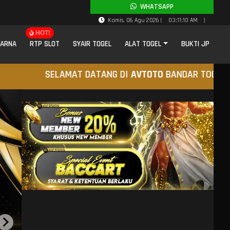
WHATSAPP
Kamis, 06 Agu 2026 (
03:11:10 AM
)
WARNA
RTP SLOT
SYAIR TOGEL
ALAT TOGEL
BUKTI JP
SELAMAT DATANG DI
AVTOTO
BANDAR TOGEL ONLINE