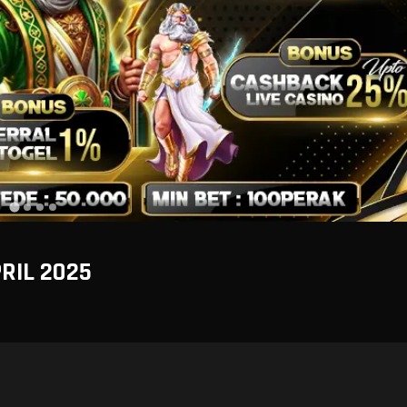
RIL 2025