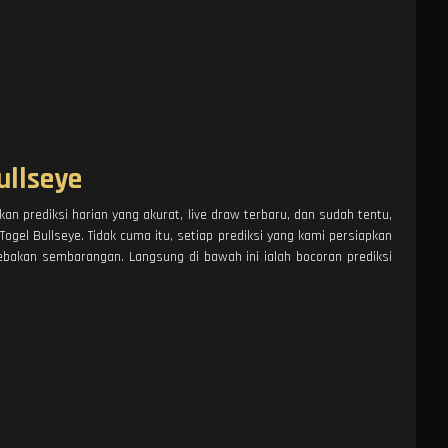
ullseye
an prediksi harian yang akurat, live draw terbaru, dan sudah tentu,
ogel Bullseye. Tidak cuma itu, setiap prediksi yang kami persiapkan
ebakan sembarangan. Langsung di bawah ini ialah bocoran prediksi