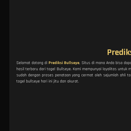
Predik
Selamat datang di
Prediksi Bullseye
, Situs di mana Anda bisa dap
hasil terbaru dari togel Bullseye. Kami mempunyai loyalitas untuk 
sudah dengan proses penataan yang cermat oleh sejumlah ahli tog
togel bullseye hari ini jitu dan akurat.