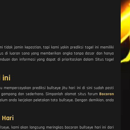
tidak jamin kepastian, tapi kami yakin prediksi togel ini memiliki
situs di luaran sana yang memberikan angka tanpa dasar dan hanya
anduan dan informasi yang dapat di prioritaskan dalam Situs togel
 ini
 mempercayakan prediksi bullseye jitu hari ini di sini sudah pasti
betul gampang dan sederhana. Simpanlah alamat situs forum
Bocoran
belum anda kerjakan peletakan toto bullseye. Dengan demikian, anda
 Hari
lseye, kami akan langsung meringkas bocoran bullseye hari ini dari