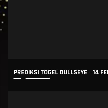
PREDIKSI TOGEL BULLSEYE – 14 F