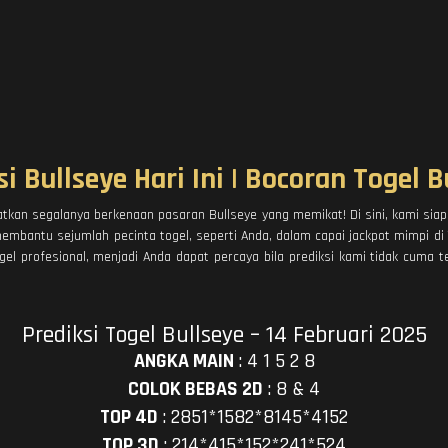
si Bullseye Hari Ini | Bocoran Togel B
atkan segalanya berkenaan pasaran Bullseye yang memikat! Di sini, kami siapk
membantu sejumlah pecinta togel, seperti Anda, dalam capai jackpot mimpi di T
el profesional, menjadi Anda dapat percaya bila prediksi kami tidak cuma t
Prediksi Togel Bullseye – 14 Februari 2025
ANGKA MAIN
:
4 1 5 2 8
COLOK BEBAS 2D
:
8 & 4
TOP 4D
:
2851*1582*8145*4152
TOP 3D
:
214*415*152*241*524