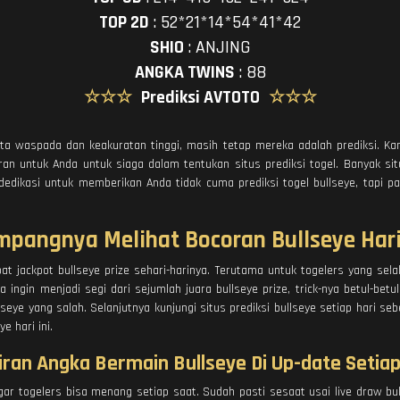
TOP 2D
:
52*21*14*54*41*42
SHIO
:
ANJING
ANGKA TWINS
:
88
☆☆☆
Prediksi AVTOTO
☆☆☆
ata waspada dan keakuratan tinggi, masih tetap mereka adalah prediksi. Kami 
saran untuk Anda untuk siaga dalam tentukan situs prediksi togel. Banyak 
erdedikasi untuk memberikan Anda tidak cuma prediksi togel bullseye, tapi p
pangnya Melihat Bocoran Bullseye Hari
 jackpot bullseye prize sehari-harinya. Terutama untuk togelers yang selalu
a ingin menjadi segi dari sejumlah juara bullseye prize, trick-nya betul-
eye yang salah. Selanjutnya kunjungi situs prediksi bullseye setiap hari se
e hari ini.
iran Angka Bermain Bullseye Di Up-date Setiap
ar togelers bisa menang setiap saat. Sudah pasti sesaat usai live draw bul