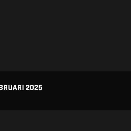
EBRUARI 2025