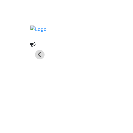
Daftar Jadi Mem
Download Aplikasi Togel
Home
P
PREDIKSI TOGEL BULLSE