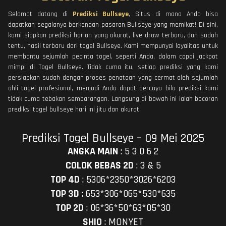
Selamat datang di
Prediksi Bullseye
, Situs di mana Anda bisa
dapatkan segalanya berkenaan pasaran Bullseye yang memikat! Di sini,
kami siapkan prediksi harian yang akurat, live draw terbaru, dan sudah
tentu, hasil terbaru dari togel Bullseye. Kami mempunyai loyalitas untuk
membantu sejumlah pecinta togel, seperti Anda, dalam capai jackpot
mimpi di Togel Bullseye. Tidak cuma itu, setiap prediksi yang kami
persiapkan sudah dengan proses penataan yang cermat oleh sejumlah
ahli togel profesional, menjadi Anda dapat percaya bila prediksi kami
tidak cuma tebakan sembarangan. Langsung di bawah ini ialah bocoran
prediksi togel bullseye hari ini jitu dan akurat.
Prediksi Togel Bullseye – 09 Mei 2025
ANGKA MAIN
:
5 3 0 6 2
COLOK BEBAS 2D
:
3 & 5
TOP 4D
:
5306*2350*3026*6203
TOP 3D
:
653*306*065*530*635
TOP 2D
:
06*36*50*63*05*30
SHIO
:
MONYET