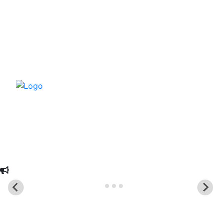
Whatsapp
Daftar Jadi
Download
Member
Telegram
Livechat
Aplikasi Togel
Prediksi
Data
Live
Syair
RTP
Paito
Home
Togel
Keluaran
Draw
Togel
Slot
Warna
SELAMAT DATANG DI
AVTOTO
BANDAR TO