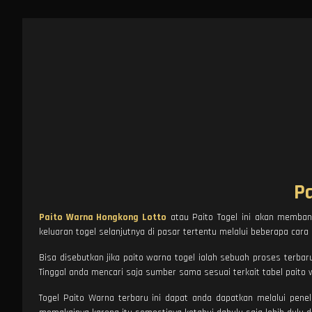
P
Paito Warna Hongkong Lotto
atau Paito Togel ini akan membant
keluaran togel selanjutnya di pasar tertentu melalui beberapa car
Bisa disebutkan jika paito warna togel ialah sebuah proses terb
Tinggal anda mencari saja sumber sama sesuai terkait tabel paito
Togel Paito Warna terbaru ini dapat anda dapatkan melalui penel