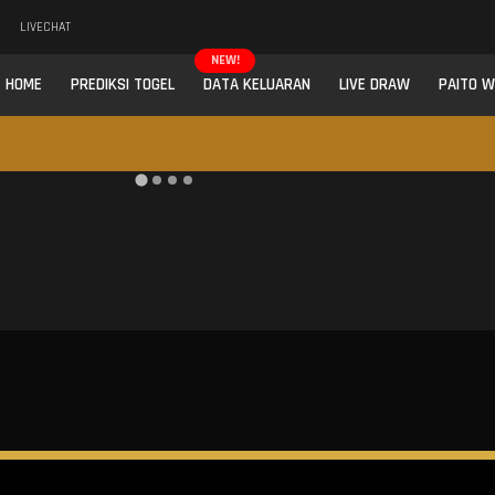
LIVECHAT
HOME
PREDIKSI TOGEL
DATA KELUARAN
LIVE DRAW
PAITO 