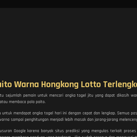
aito Warna Hongkong Lotto Terlengk
u sejumlah pemain untuk mencari angka togel jitu yang dapat dikasih wa
a atau membaca pola paito.
aru untuk mendapat angka togel hari ini dengan cepat dan lengkap. Semua p
 warna sampai penghitungan menjadi lebih masak dan jarang-jarang melencen
usuran Google karena banyak situs prediksi yang mengulas terkait proses 