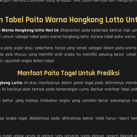
dengan membaca panduan yang terdapat. Jika sudah percaya dan mengusai mel
 Tabel Paito Warna Hongkong Lotto Unt
o Warna Hongkong lotto Hari Ini
dikeluarkan pada beberapa bentuk, tapi ya
cari umum sebagai tabel paito warna hongkong lotto. Karena tabel paito warn
o yang wajar atau sederhana, hanya yang tetapi sebagai dalam paito warna 
pola khusus yang memiliki arah angka itu memiliki peluang besar sekali b
s sejumlah angka dalam tabel.
Manfaat Paito Togel Untuk Prediksi
gkong Lotto
ini atau manfaatnya dalam game togel pada akhirannya membu
 ini hasilnya akan tertaut pada kemenangan cuma. Berikut manfaat Tabel pai
 oleh bettor yang mampu timbulkan angka yang semakin besar peluangnya m
nya angka togel didalamnya pada akhirannya bettor tidak harus report k
 togel online resmi di antara satu pasaran sama lainnya seperti dikenali