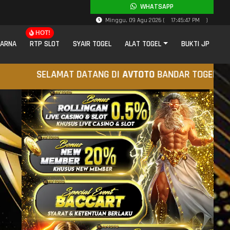
WHATSAPP
Minggu, 09 Agu 2026 (
17:45:47 PM
)
WARNA
RTP SLOT
SYAIR TOGEL
ALAT TOGEL
BUKTI JP
SELAMAT DATANG DI
AVTOTO
BANDAR TOGEL ONLINE D