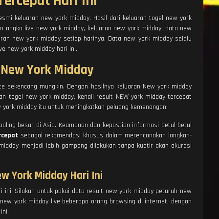
ercepat Hari Ini
smi keluaran new york midday. Hasil dari keluaran togel new york
kan angka live new york midday, keluaran new york midday, data new
ran new york midday setiap harinya, Data new york midday selalu
ve new york midday hari ini.
n New York Midday
ate sekencang mungkin. Dengan hasilnya keluaran New york midday
an togel new york midday, kenali result NEW york midday tercepat
w york midday itu untuk meningkatkan peluang kemenangan.
aling besar di Asia. Keamanan dan kepastian informasi betul-betul
rcepat
sebagai rekomendasi khusus dalam merencanakan langkah-
idday menjadi lebih gampang dilakukan tanpa kuatir akan akurasi
w York Midday Hari Ini
ini. Silakan untuk pakai data result new york midday petaruh new
new york midday live beberapa orang browsing di internet, dengan
ni.