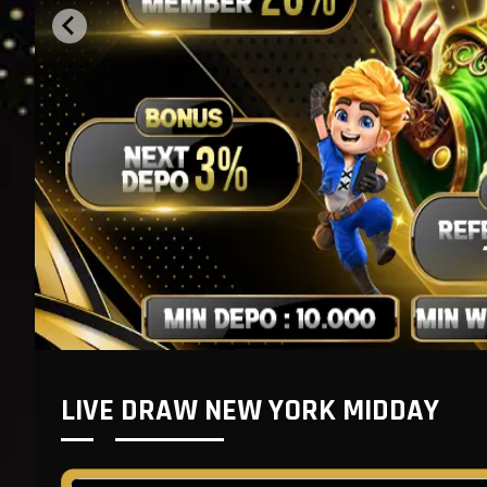
LIVE DRAW NEW YORK MIDDAY