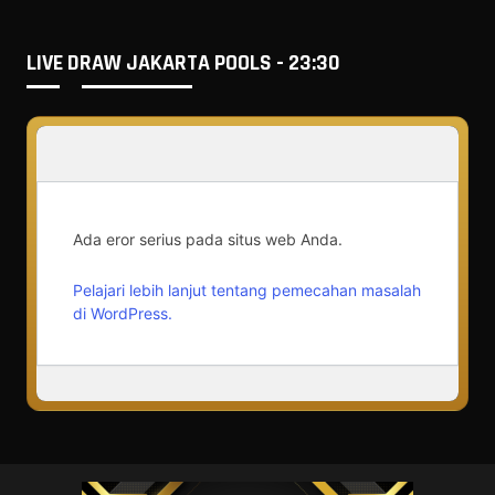
LIVE DRAW JAKARTA POOLS - 23:30