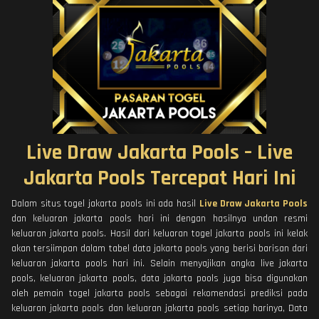
Live Draw Jakarta Pools – Live
Jakarta Pools Tercepat Hari Ini
Dalam situs togel jakarta pools ini ada hasil
Live Draw Jakarta Pools
dan keluaran jakarta pools hari ini dengan hasilnya undan resmi
keluaran jakarta pools. Hasil dari keluaran togel jakarta pools ini kelak
akan tersiimpan dalam tabel data jakarta pools yang berisi barisan dari
keluaran jakarta pools hari ini. Selain menyajikan angka live jakarta
pools, keluaran jakarta pools, data jakarta pools juga bisa digunakan
oleh pemain togel jakarta pools sebagai rekomendasi prediksi pada
keluaran jakarta pools dan keluaran jakarta pools setiap harinya, Data