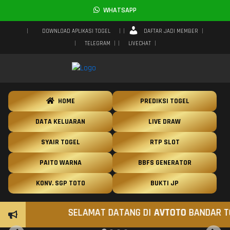
WHATSAPP
DOWNLOAD APLIKASI TOGEL
DAFTAR JADI MEMBER
TELEGRAM
LIVECHAT
HOME
PREDIKSI TOGEL
DATA KELUARAN
LIVE DRAW
SYAIR TOGEL
RTP SLOT
PAITO WARNA
BBFS GENERATOR
KONV. SGP TOTO
BUKTI JP
SELAMAT DATANG DI
AVTOTO
BANDAR TO