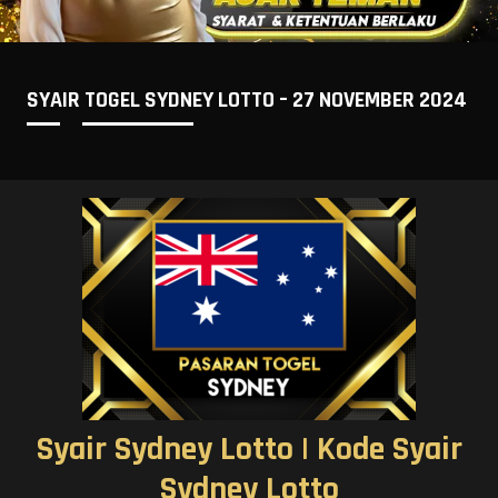
SYAIR TOGEL SYDNEY LOTTO – 27 NOVEMBER 2024
Syair Sydney Lotto | Kode Syair
Sydney Lotto