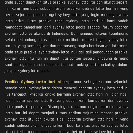
anda sudah dapatkan situs prediksi sydney lotto jitu dan akurat seperti
ini. Kami membuat sebuah forum prediksi sydney lotto hari ini yang
berisi sejumlah pemain togel sydney lotto yang ingin menang sydney
lotto prize. Situs prediksi togel sydney lotto hari ini kami sudah
mendapat pengakuan dari sydney lotto pools sebagai forum bocoran
sydney lotto terakurat di Indonesia. Itu mengapa juta-an togelmania
selalu bertandang situs ini untuk melihat prediksi togel sydney lotto
hari ini yang kami sajikan dan memasang angka berdasarkan informasi
pada situs prediksi syair sydney lotto ini. Hasil asli penggunaan prediksi
sydney lotto jitu hari ini dapat kita tonton secara langsung di mana
saat ini togelmania di Indonesia tempati ranking pertama kalinya dalam
jackpot sydney lotto pools.
Prediksi Sydney Lotto Hari Ini
berperanan sebagai sarana sejumlah
pemain togel sydney lotto dalam mencari bocoran sydney lotto hari ini
live tercepat. Prediksi angka bermain sydney lotto hari ini ialah hasil
resmi paito sydney lotto 6d yang sudah kami kumpulkan dari sydney
lotto pools terpercaya. Disamping itu, semua angka bermain sydney
lotto hari ini dapat menjadi rumus racikan sejumlah master prediksi
sydney lotto jitu dan akurat. Hasil bocoran sydney lotto hari ini yang
sudah selesai akan langsung kami bagi ke situs prediksi sydney lotto
akurat terbaru agar dapat selekasnya bettor togel sydney lotto hari ini