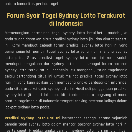
antara komunitas pecinta togel
Forum Syair Togel Sydney Lotto Terakurat
di Indonesia
Memenangkan permainan togel sydney lotto betul-betul mudah jika
anda sudah dapatkan situs prediksi sydney lotto jitu dan akurat seperti
ini. Kami membuat sebuah forum prediksi sydney lotto hari ini yang
berisi sejumlah pemain togel sydney lotto yang ingin menang sydney
lotto prize. Situs prediksi togel sydney lotto hari ini kami sudah
mendapat pengakuan dari sydney lotto pools sebagai forum bocoran
sydney lotto terakurat di Indonesia. Itu mengapa juta-an togelmania
selalu bertandang situs ini untuk melihat prediksi togel sydney lotto
hari ini yang kami sajikan dan memasang angka berdasarkan informasi
pada situs prediksi syair sydney lotto ini. Hasil asli penggunaan prediksi
sydney lotto jitu hari ini dapat kita tonton secara langsung di mana
saat ini togelmania di Indonesia tempati ranking pertama kalinya dalam
jackpot sydney lotto pools.
Prediksi Sydney Lotto Hari Ini
berperanan sebagai sarana sejumlah
pemain togel sydney lotto dalam mencari bocoran sydney lotto hari ini
live tercepat. Prediksi angka bermain sydney lotto hari ini ialah hasil