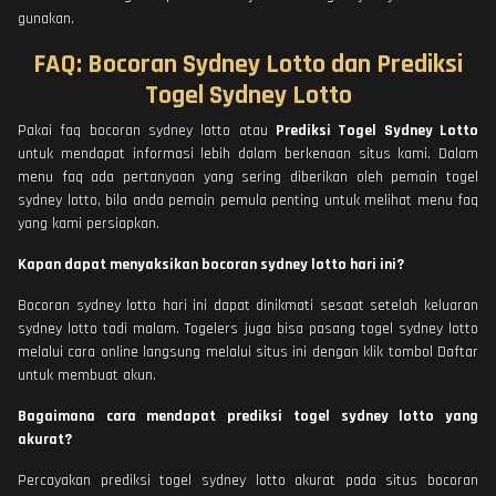
gunakan.
FAQ: Bocoran Sydney Lotto dan Prediksi
Togel Sydney Lotto
Pakai faq bocoran sydney lotto atau
Prediksi Togel Sydney Lotto
untuk mendapat informasi lebih dalam berkenaan situs kami. Dalam
menu faq ada pertanyaan yang sering diberikan oleh pemain togel
sydney lotto, bila anda pemain pemula penting untuk melihat menu faq
yang kami persiapkan.
Kapan dapat menyaksikan bocoran sydney lotto hari ini?
Bocoran sydney lotto hari ini dapat dinikmati sesaat setelah keluaran
sydney lotto tadi malam. Togelers juga bisa pasang togel sydney lotto
melalui cara online langsung melalui situs ini dengan klik tombol Daftar
untuk membuat akun.
Bagaimana cara mendapat prediksi togel sydney lotto yang
akurat?
Percayakan prediksi togel sydney lotto akurat pada situs bocoran