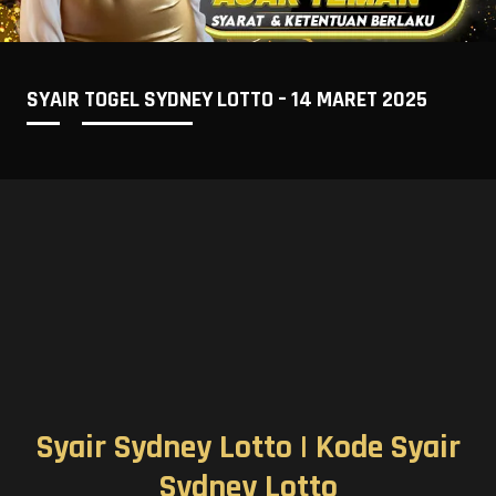
SYAIR TOGEL SYDNEY LOTTO – 14 MARET 2025
Syair Sydney Lotto | Kode Syair
Sydney Lotto