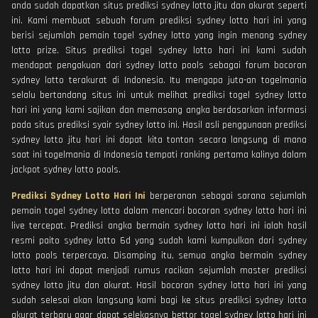
anda sudah dapatkan situs prediksi sydney lotto jitu dan akurat seperti
ini. Kami membuat sebuah forum prediksi sydney lotto hari ini yang
berisi sejumlah pemain togel sydney lotto yang ingin menang sydney
lotto prize. Situs prediksi togel sydney lotto hari ini kami sudah
mendapat pengakuan dari sydney lotto pools sebagai forum bocoran
sydney lotto terakurat di Indonesia. Itu mengapa juta-an togelmania
selalu bertandang situs ini untuk melihat prediksi togel sydney lotto
hari ini yang kami sajikan dan memasang angka berdasarkan informasi
pada situs prediksi syair sydney lotto ini. Hasil asli penggunaan prediksi
sydney lotto jitu hari ini dapat kita tonton secara langsung di mana
saat ini togelmania di Indonesia tempati ranking pertama kalinya dalam
jackpot sydney lotto pools.
Prediksi Sydney Lotto Hari Ini
berperanan sebagai sarana sejumlah
pemain togel sydney lotto dalam mencari bocoran sydney lotto hari ini
live tercepat. Prediksi angka bermain sydney lotto hari ini ialah hasil
resmi paito sydney lotto 6d yang sudah kami kumpulkan dari sydney
lotto pools terpercaya. Disamping itu, semua angka bermain sydney
lotto hari ini dapat menjadi rumus racikan sejumlah master prediksi
sydney lotto jitu dan akurat. Hasil bocoran sydney lotto hari ini yang
sudah selesai akan langsung kami bagi ke situs prediksi sydney lotto
akurat terbaru agar dapat selekasnya bettor togel sydney lotto hari ini