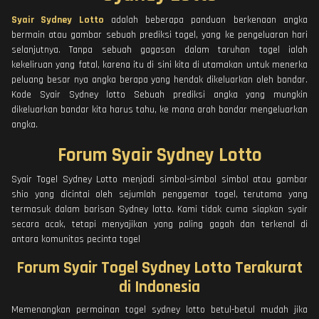
Syair Sydney Lotto
adalah beberapa panduan berkenaan angka
bermain atau gambar sebuah prediksi togel, yang ke pengeluaran hari
selanjutnya. Tanpa sebuah gagasan dalam taruhan togel ialah
kekeliruan yang fatal, karena itu di sini kita di utamakan untuk menerka
peluang besar nya angka berapa yang hendak dikeluarkan oleh bandar.
Kode Syair Sydney lotto Sebuah prediksi angka yang mungkin
dikeluarkan bandar kita harus tahu, ke mana arah bandar mengeluarkan
angka.
Forum Syair Sydney Lotto
Syair Togel Sydney Lotto menjadi simbol-simbol simbol atau gambar
shio yang dicintai oleh sejumlah penggemar togel, terutama yang
termasuk dalam barisan Sydney lotto. Kami tidak cuma siapkan syair
secara acak, tetapi menyajikan yang paling gagah dan terkenal di
antara komunitas pecinta togel
Forum Syair Togel Sydney Lotto Terakurat
di Indonesia
Memenangkan permainan togel sydney lotto betul-betul mudah jika