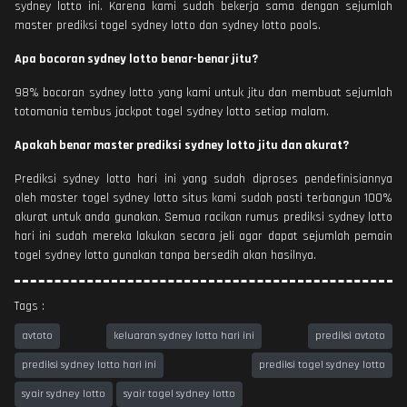
sydney lotto ini. Karena kami sudah bekerja sama dengan sejumlah
master prediksi togel sydney lotto dan sydney lotto pools.
Apa bocoran sydney lotto benar-benar jitu?
98% bocoran sydney lotto yang kami untuk jitu dan membuat sejumlah
totomania tembus jackpot togel sydney lotto setiap malam.
Apakah benar master prediksi sydney lotto jitu dan akurat?
Prediksi sydney lotto hari ini yang sudah diproses pendefinisiannya
oleh master togel sydney lotto situs kami sudah pasti terbangun 100%
akurat untuk anda gunakan. Semua racikan rumus prediksi sydney lotto
hari ini sudah mereka lakukan secara jeli agar dapat sejumlah pemain
togel sydney lotto gunakan tanpa bersedih akan hasilnya.
Tags :
avtoto
keluaran sydney lotto hari ini
prediksi avtoto
prediksi sydney lotto hari ini
prediksi togel sydney lotto
syair sydney lotto
syair togel sydney lotto