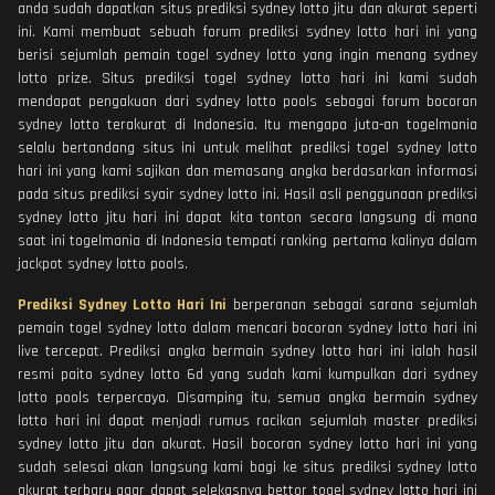
anda sudah dapatkan situs prediksi sydney lotto jitu dan akurat seperti
ini. Kami membuat sebuah forum prediksi sydney lotto hari ini yang
berisi sejumlah pemain togel sydney lotto yang ingin menang sydney
lotto prize. Situs prediksi togel sydney lotto hari ini kami sudah
mendapat pengakuan dari sydney lotto pools sebagai forum bocoran
sydney lotto terakurat di Indonesia. Itu mengapa juta-an togelmania
selalu bertandang situs ini untuk melihat prediksi togel sydney lotto
hari ini yang kami sajikan dan memasang angka berdasarkan informasi
pada situs prediksi syair sydney lotto ini. Hasil asli penggunaan prediksi
sydney lotto jitu hari ini dapat kita tonton secara langsung di mana
saat ini togelmania di Indonesia tempati ranking pertama kalinya dalam
jackpot sydney lotto pools.
Prediksi Sydney Lotto Hari Ini
berperanan sebagai sarana sejumlah
pemain togel sydney lotto dalam mencari bocoran sydney lotto hari ini
live tercepat. Prediksi angka bermain sydney lotto hari ini ialah hasil
resmi paito sydney lotto 6d yang sudah kami kumpulkan dari sydney
lotto pools terpercaya. Disamping itu, semua angka bermain sydney
lotto hari ini dapat menjadi rumus racikan sejumlah master prediksi
sydney lotto jitu dan akurat. Hasil bocoran sydney lotto hari ini yang
sudah selesai akan langsung kami bagi ke situs prediksi sydney lotto
akurat terbaru agar dapat selekasnya bettor togel sydney lotto hari ini