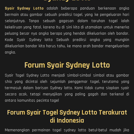
Syair Sydney Lotto
adalah beberapa panduan berkenaan angka
bermain atau gambar sebuah prediksi togel, yang ke pengeluaran hari
selanjutnya. Tanpa sebuah gagasan dalam taruhan togel ialah
kekeliruan yang fatal, karena itu di sini kita di utamakan untuk menerka
peluang besar nya angka berapa yang hendak dikeluarkan oleh bandar.
Kode Syair Sydney lotto Sebuah prediksi angka yang mungkin
dikeluarkan bandar kita harus tahu, ke mana arah bandar mengeluarkan
angka.
Forum Syair Sydney Lotto
Syair Togel Sydney Lotto menjadi simbol-simbol simbol atau gambar
shio yang dicintai oleh sejumlah penggemar togel, terutama yang
termasuk dalam barisan Sydney lotto. Kami tidak cuma siapkan syair
secara acak, tetapi menyajikan yang paling gagah dan terkenal di
antara komunitas pecinta togel
Forum Syair Togel Sydney Lotto Terakurat
di Indonesia
Memenangkan permainan togel sydney lotto betul-betul mudah jika