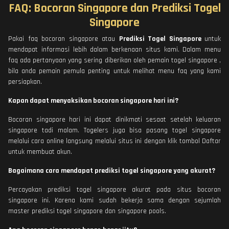
FAQ: Bocoran Singapore dan Prediksi Togel
Singapore
Pakai faq bocoran singapore atau
Prediksi Togel Singapore
untuk
mendapat informasi lebih dalam berkenaan situs kami. Dalam menu
faq ada pertanyaan yang sering diberikan oleh pemain togel singapore ,
bila anda pemain pemula penting untuk melihat menu faq yang kami
persiapkan.
Kapan dapat menyaksikan bocoran singapore hari ini?
Bocoran singapore hari ini dapat dinikmati sesaat setelah keluaran
singapore tadi malam. Togelers juga bisa pasang togel singapore
melalui cara online langsung melalui situs ini dengan klik tombol Daftar
untuk membuat akun.
Bagaimana cara mendapat prediksi togel singapore yang akurat?
Percayakan prediksi togel singapore akurat pada situs bocoran
singapore ini. Karena kami sudah bekerja sama dengan sejumlah
master prediksi togel singapore dan singapore pools.