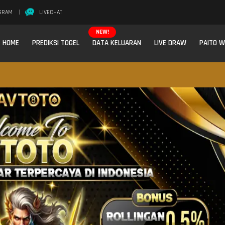
GRAM
LIVECHAT
HOME
PREDIKSI TOGEL
DATA KELUARAN
LIVE DRAW
PAITO 