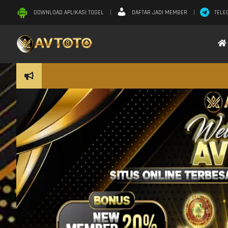
DAFTAR JADI MEMBER
TELE
DOWNLOAD APLIKASI TOGEL