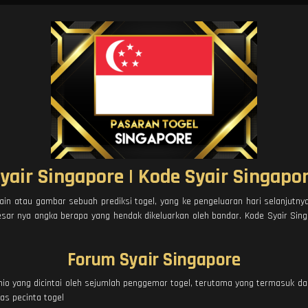
yair Singapore | Kode Syair Singapo
 atau gambar sebuah prediksi togel, yang ke pengeluaran hari selanjutnya
 besar nya angka berapa yang hendak dikeluarkan oleh bandar. Kode Syair Sin
Forum Syair Singapore
hio yang dicintai oleh sejumlah penggemar togel, terutama yang termasuk dal
as pecinta togel