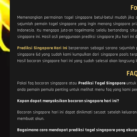
Fo
Memenangkan permainan togel singapore betul-betul mudah jika an
sejumlah pemain togel singapore yang ingin menang singapore priz
Indonesia. Itu mengapa juta-an togelmania selalu bertandang situ
singapore ini. Hasil asli penggunaan prediksi singapore jitu hari i
Prediksi Singapore Hari Ini
berperanan sebagai sarana sejumlah pem
singapore 6d yang sudah kami kumpulkan dari singapore pools terpe
Hasil bocoran singapore hari ini yang sudah selesai akan langsung k
FAQ
Pakai faq bocoran singapore atau
Prediksi Togel Singapore
untuk
anda pemain pemula penting untuk melihat menu faq yang kami per
Kapan dapat menyaksikan bocoran singapore hari ini?
Bocoran singapore hari ini dapat dinikmati sesaat setelah keluaran
membuat akun.
Bagaimana cara mendapat prediksi togel singapore yang akura