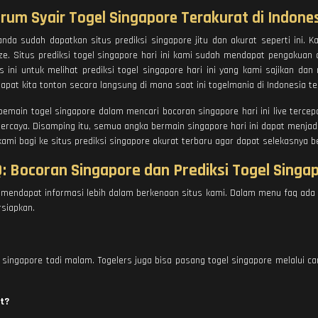
rum Syair Togel Singapore Terakurat di Indone
da sudah dapatkan situs prediksi singapore jitu dan akurat seperti ini. K
e. Situs prediksi togel singapore hari ini kami sudah mendapat pengakuan 
s ini untuk melihat prediksi togel singapore hari ini yang kami sajikan d
ni dapat kita tonton secara langsung di mana saat ini togelmania di Indonesia 
ain togel singapore dalam mencari bocoran singapore hari ini live tercepat.
rcaya. Disamping itu, semua angka bermain singapore hari ini dapat menjadi
ami bagi ke situs prediksi singapore akurat terbaru agar dapat selekasnya be
: Bocoran Singapore dan Prediksi Togel Singa
 mendapat informasi lebih dalam berkenaan situs kami. Dalam menu faq ada pe
siapkan.
 singapore tadi malam. Togelers juga bisa pasang togel singapore melalui car
t?