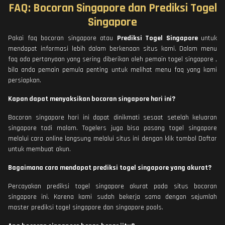
FAQ: Bocoran Singapore dan Prediksi Togel
Singapore
Pakai faq bocoran singapore atau
Prediksi Togel Singapore
untuk
mendapat informasi lebih dalam berkenaan situs kami. Dalam menu
faq ada pertanyaan yang sering diberikan oleh pemain togel singapore ,
bila anda pemain pemula penting untuk melihat menu faq yang kami
persiapkan.
Kapan dapat menyaksikan bocoran singapore hari ini?
Bocoran singapore hari ini dapat dinikmati sesaat setelah keluaran
singapore tadi malam. Togelers juga bisa pasang togel singapore
melalui cara online langsung melalui situs ini dengan klik tombol Daftar
untuk membuat akun.
Bagaimana cara mendapat prediksi togel singapore yang akurat?
Percayakan prediksi togel singapore akurat pada situs bocoran
singapore ini. Karena kami sudah bekerja sama dengan sejumlah
master prediksi togel singapore dan singapore pools.