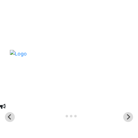
Whatsapp
Daftar Jadi
Download
Member
Telegram
Livechat
Aplikasi Togel
Prediksi
Data
Live
Syair
RTP
Paito
Home
Togel
Keluaran
Draw
Togel
Slot
Warna
SELAMAT DATANG DI
AVTOTO
BANDAR TO