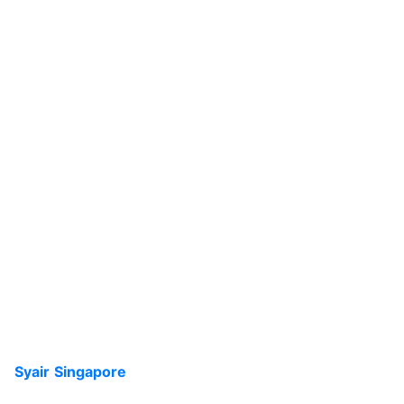
SYAIR TOGEL SINGAPORE – 16 JANUARI
2025
Syair Singapore |
Kode Syair Singapore
Syair Singapore
adalah beberapa panduan berkenaan
angka bermain atau gambar sebuah prediksi togel,