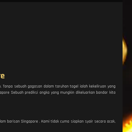
re
. Tanpa sebuah gagasan dalam taruhan togel ialah kekeliruan yang
gapore Sebuah prediksi angka yang mungkin dikeluarkan bandar kita
am barisan Singapore . Kami tidak cuma siapkan syair secara acak,