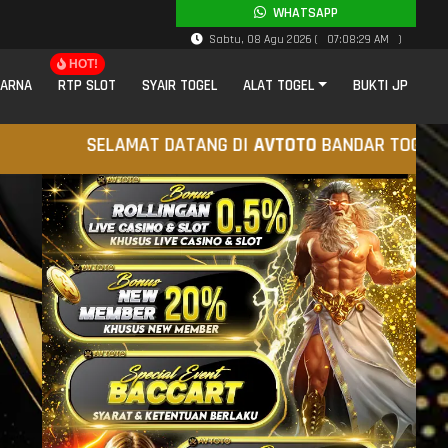
WHATSAPP
Sabtu, 08 Agu 2026 (
07:08:29 AM
)
WARNA
RTP SLOT
SYAIR TOGEL
ALAT TOGEL
BUKTI JP
SELAMAT DATANG DI
AVTOTO
BANDAR TOGEL ONLINE 