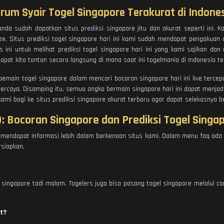
rum Syair Togel Singapore Terakurat di Indone
da sudah dapatkan situs prediksi singapore jitu dan akurat seperti ini. K
e. Situs prediksi togel singapore hari ini kami sudah mendapat pengakuan 
s ini untuk melihat prediksi togel singapore hari ini yang kami sajikan d
ni dapat kita tonton secara langsung di mana saat ini togelmania di Indonesia 
ain togel singapore dalam mencari bocoran singapore hari ini live tercepat.
rcaya. Disamping itu, semua angka bermain singapore hari ini dapat menjadi
ami bagi ke situs prediksi singapore akurat terbaru agar dapat selekasnya be
: Bocoran Singapore dan Prediksi Togel Singa
 mendapat informasi lebih dalam berkenaan situs kami. Dalam menu faq ada pe
siapkan.
 singapore tadi malam. Togelers juga bisa pasang togel singapore melalui car
t?