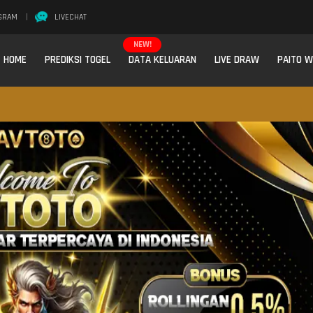
GRAM
LIVECHAT
HOME
PREDIKSI TOGEL
DATA KELUARAN
LIVE DRAW
PAITO 