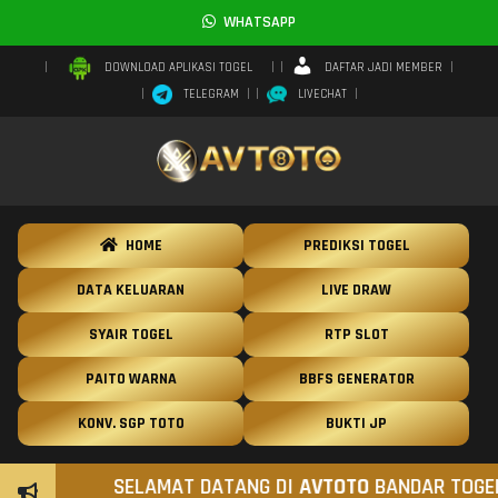
WHATSAPP
DAFTAR JADI MEMBER
DOWNLOAD APLIKASI TOGEL
TELEGRAM
LIVECHAT
HOME
PREDIKSI TOGEL
DATA KELUARAN
LIVE DRAW
SYAIR TOGEL
RTP SLOT
PAITO WARNA
BBFS GENERATOR
KONV. SGP TOTO
BUKTI JP
SELAMAT DATANG DI
AVTOTO
BANDAR TOGEL ONL