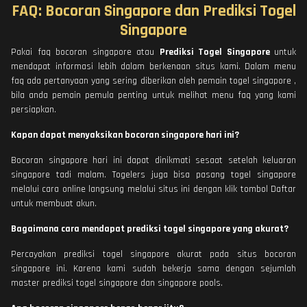
FAQ: Bocoran Singapore dan Prediksi Togel
Singapore
Pakai faq bocoran singapore atau
Prediksi Togel Singapore
untuk
mendapat informasi lebih dalam berkenaan situs kami. Dalam menu
faq ada pertanyaan yang sering diberikan oleh pemain togel singapore ,
bila anda pemain pemula penting untuk melihat menu faq yang kami
persiapkan.
Kapan dapat menyaksikan bocoran singapore hari ini?
Bocoran singapore hari ini dapat dinikmati sesaat setelah keluaran
singapore tadi malam. Togelers juga bisa pasang togel singapore
melalui cara online langsung melalui situs ini dengan klik tombol Daftar
untuk membuat akun.
Bagaimana cara mendapat prediksi togel singapore yang akurat?
Percayakan prediksi togel singapore akurat pada situs bocoran
singapore ini. Karena kami sudah bekerja sama dengan sejumlah
master prediksi togel singapore dan singapore pools.