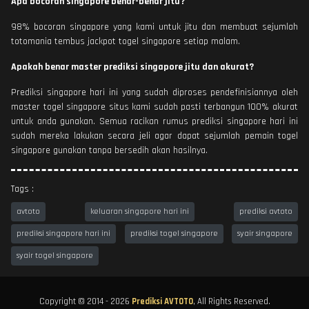
Apa bocoran singapore benar-benar jitu?
98% bocoran singapore yang kami untuk jitu dan membuat sejumlah
totomania tembus jackpot togel singapore setiap malam.
Apakah benar master prediksi singapore jitu dan akurat?
Prediksi singapore hari ini yang sudah diproses pendefinisiannya oleh
master togel singapore situs kami sudah pasti terbangun 100% akurat
untuk anda gunakan. Semua racikan rumus prediksi singapore hari ini
sudah mereka lakukan secara jeli agar dapat sejumlah pemain togel
singapore gunakan tanpa bersedih akan hasilnya.
Tags :
avtoto
keluaran singapore hari ini
prediksi avtoto
prediksi singapore hari ini
prediksi togel singapore
syair singapore
syair togel singapore
Copyright © 2014 - 2026
Prediksi AVTOTO
, All Rights Reserved.