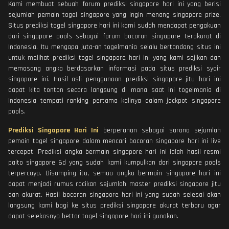
Kami membuat sebuah forum prediksi singapore hari ini yang berisi
sejumlah pemain togel singapore yang ingin menang singapore prize.
Situs prediksi togel singapore hari ini kami sudah mendapat pengakuan
dari singapore pools sebagai forum bocoran singapore terakurat di
Indonesia. Itu mengapa juta-an togelmania selalu bertandang situs ini
untuk melihat prediksi togel singapore hari ini yang kami sajikan dan
memasang angka berdasarkan informasi pada situs prediksi syair
singapore ini. Hasil asli penggunaan prediksi singapore jitu hari ini
dapat kita tonton secara langsung di mana saat ini togelmania di
Indonesia tempati ranking pertama kalinya dalam jackpot singapore
pools.
Prediksi Singapore Hari Ini
berperanan sebagai sarana sejumlah
pemain togel singapore dalam mencari bocoran singapore hari ini live
tercepat. Prediksi angka bermain singapore hari ini ialah hasil resmi
paito singapore 6d yang sudah kami kumpulkan dari singapore pools
terpercaya. Disamping itu, semua angka bermain singapore hari ini
dapat menjadi rumus racikan sejumlah master prediksi singapore jitu
dan akurat. Hasil bocoran singapore hari ini yang sudah selesai akan
langsung kami bagi ke situs prediksi singapore akurat terbaru agar
dapat selekasnya bettor togel singapore hari ini gunakan.