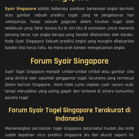
Syair Singapore
adalah beberapa panduan berkenaan angka bermain
atau gambar sebuah prediksi togel, yang ke pengeluaran hari
selanjutnya. Tanpa sebuah gagasan dalam taruhan togel ialah
kekeliruan yang fatal, karena itu di sini kita di utamakan untuk menerka
peluang besar nya angka berapa yang hendak dikeluarkan oleh bandar.
Kode Syair Singapore Sebuah prediksi angka yang mungkin dikeluarkan
bandar kita harus tahu, ke mana arah bandar mengeluarkan angka.
Forum Syair Singapore
Syair Togel Singapore menjadi simbol-simbol simbol atau gambar shio
yang dicintai oleh sejumlah penggemar togel, terutama yang termasuk
dalam barisan Singapore . Kami tidak cuma siapkan syair secara acak,
tetapi menyajikan yang paling gagah dan terkenal di antara komunitas
pecinta togel
Forum Syair Togel Singapore Terakurat di
Indonesia
Memenangkan permainan togel singapore betul-betul mudah jika anda
sudah dapatkan situs prediksi singapore jitu dan akurat seperti ini.