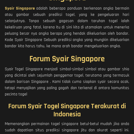
Syair Singapore
adalah beberapa panduan berkenaan angka bermain
atau gambar sebuah prediksi togel, yang ke pengeluaran hari
selanjutnya. Tanpa sebuah gagasan dalam taruhan togel ialah
kekeliruan yang fatal, karena itu di sini kita di utamakan untuk menerka
peluang besar nya angka berapa yang hendak dikeluarkan oleh bandar.
Kode Syair Singapore Sebuah prediksi angka yang mungkin dikeluarkan
bandar kita harus tahu, ke mana arah bandar mengeluarkan angka.
Forum Syair Singapore
Syair Togel Singapore menjadi simbol-simbol simbol atau gambar shio
yang dicintai oleh sejumlah penggemar togel, terutama yang termasuk
dalam barisan Singapore . Kami tidak cuma siapkan syair secara acak,
tetapi menyajikan yang paling gagah dan terkenal di antara komunitas
pecinta togel
Forum Syair Togel Singapore Terakurat di
Indonesia
Memenangkan permainan togel singapore betul-betul mudah jika anda
sudah dapatkan situs prediksi singapore jitu dan akurat seperti ini.