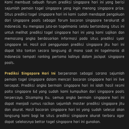
Kami membuat sebuah forum prediksi singapore hari ini yang berisi
sejumlah pemain togel singapore yang ingin menang singapore prize.
Situs prediksi togel singapore hari ini kami sudah mendapat pengakuan
dari singapore pools sebagai forum bocoran singapore terakurat di
Indonesia. Itu mengapa juta-an togelmania selalu bertandang situs ini
untuk melihat prediksi togel singapore hari ini yang kami sajikan dan
memasang angka berdasarkan informasi pada situs prediksi syair
singapore ini. Hasil asli penggunaan prediksi singapore jitu hari ini
dapat kita tonton secara langsung di mana saat ini togelmania di
Indonesia tempati ranking pertama kalinya dalam jackpot singapore
pools.
Prediksi Singapore Hari Ini
berperanan sebagai sarana sejumlah
pemain togel singapore dalam mencari bocoran singapore hari ini live
tercepat. Prediksi angka bermain singapore hari ini ialah hasil resmi
paito singapore 6d yang sudah kami kumpulkan dari singapore pools
terpercaya. Disamping itu, semua angka bermain singapore hari ini
dapat menjadi rumus racikan sejumlah master prediksi singapore jitu
dan akurat. Hasil bocoran singapore hari ini yang sudah selesai akan
langsung kami bagi ke situs prediksi singapore akurat terbaru agar
dapat selekasnya bettor togel singapore hari ini gunakan.