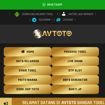
WHATSAPP
DAFTAR JADI MEMBER
DOWNLOAD APLIKASI TOGEL
TELEGRAM
LIVECHAT
HOME
PREDIKSI TOGEL
DATA KELUARAN
LIVE DRAW
SYAIR TOGEL
RTP SLOT
PAITO WARNA
BBFS GENERATOR
KONV. SGP TOTO
BUKTI JP
SELAMAT DATANG DI
AVTOTO
BANDAR TOGEL ONL