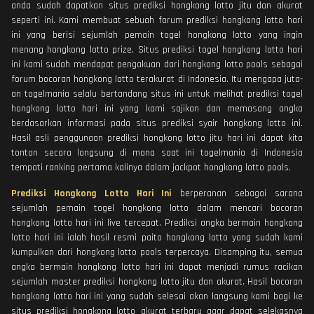
anda sudah dapatkan situs prediksi hongkong lotto jitu dan akurat
seperti ini. Kami membuat sebuah forum prediksi hongkong lotto hari
ini yang berisi sejumlah pemain togel hongkong lotto yang ingin
menang hongkong lotto prize. Situs prediksi togel hongkong lotto hari
ini kami sudah mendapat pengakuan dari hongkong lotto pools sebagai
forum bocoran hongkong lotto terakurat di Indonesia. Itu mengapa juta-
an togelmania selalu bertandang situs ini untuk melihat prediksi togel
hongkong lotto hari ini yang kami sajikan dan memasang angka
berdasarkan informasi pada situs prediksi syair hongkong lotto ini.
Hasil asli penggunaan prediksi hongkong lotto jitu hari ini dapat kita
tonton secara langsung di mana saat ini togelmania di Indonesia
tempati ranking pertama kalinya dalam jackpot hongkong lotto pools.
Prediksi Hongkong Lotto Hari Ini
berperanan sebagai sarana
sejumlah pemain togel hongkong lotto dalam mencari bocoran
hongkong lotto hari ini live tercepat. Prediksi angka bermain hongkong
lotto hari ini ialah hasil resmi paito hongkong lotto yang sudah kami
kumpulkan dari hongkong lotto pools terpercaya. Disamping itu, semua
angka bermain hongkong lotto hari ini dapat menjadi rumus racikan
sejumlah master prediksi hongkong lotto jitu dan akurat. Hasil bocoran
hongkong lotto hari ini yang sudah selesai akan langsung kami bagi ke
situs prediksi hongkong lotto akurat terbaru agar dapat selekasnya