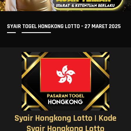
SYAIR TOGEL HONGKONG LOTTO – 27 MARET 2025
Syair Hongkong Lotto | Kode
Syair Hongkong Lotto