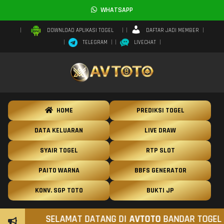
WHATSAPP
DAFTAR JADI MEMBER
DOWNLOAD APLIKASI TOGEL
TELEGRAM
LIVECHAT
HOME
PREDIKSI TOGEL
DATA KELUARAN
LIVE DRAW
SYAIR TOGEL
RTP SLOT
PAITO WARNA
BBFS GENERATOR
KONV. SGP TOTO
BUKTI JP
SELAMAT DATANG DI
AVTOTO
BANDAR TOGEL ONLI