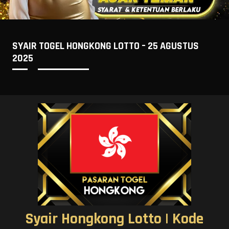
SYAIR TOGEL HONGKONG LOTTO – 25 AGUSTUS
2025
Syair Hongkong Lotto | Kode