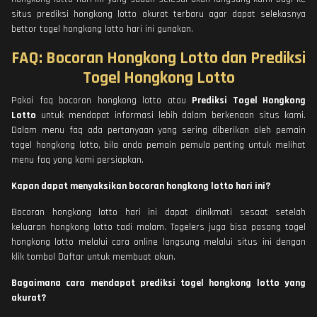
situs prediksi hongkong lotto akurat terbaru agar dapat selekasnya
bettor togel hongkong lotto hari ini gunakan.
FAQ: Bocoran Hongkong Lotto dan Prediksi
Togel Hongkong Lotto
Pakai faq bocoran hongkong lotto atau
Prediksi Togel Hongkong
Lotto
untuk mendapat informasi lebih dalam berkenaan situs kami.
Dalam menu faq ada pertanyaan yang sering diberikan oleh pemain
togel hongkong lotto, bila anda pemain pemula penting untuk melihat
menu faq yang kami persiapkan.
Kapan dapat menyaksikan bocoran hongkong lotto hari ini?
Bocoran hongkong lotto hari ini dapat dinikmati sesaat setelah
keluaran hongkong lotto tadi malam. Togelers juga bisa pasang togel
hongkong lotto melalui cara online langsung melalui situs ini dengan
klik tombol Daftar untuk membuat akun.
Bagaimana cara mendapat prediksi togel hongkong lotto yang
akurat?