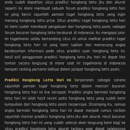
anda sudah dapatkan situs prediksi hongkong lotto jitu dan akurat
seperti ini. Kami membuat sebuah forum prediksi hongkong lotto hari
ini yang berisi sejumlah pemain togel hongkong lotto yang ingin
menang hongkong lotto prize. Situs prediksi togel hongkong lotto hari
ini kami sudah mendapat pengakuan dari hongkong lotto pools sebagai
forum bocoran hongkong lotto terakurat di Indonesia. Itu mengapa juta-
an togelmania selalu bertandang situs ini untuk melihat prediksi togel
hongkong lotto hari ini yang kami sajikan dan memasang angka
berdasarkan informasi pada situs prediksi syair hongkong lotto ini.
Hasil asli penggunaan prediksi hongkong lotto jitu hari ini dapat kita
tonton secara langsung di mana saat ini togelmania di Indonesia
tempati ranking pertama kalinya dalam jackpot hongkong lotto pools.
Prediksi Hongkong Lotto Hari Ini
berperanan sebagai sarana
sejumlah pemain togel hongkong lotto dalam mencari bocoran
hongkong lotto hari ini live tercepat. Prediksi angka bermain hongkong
lotto hari ini ialah hasil resmi paito hongkong lotto yang sudah kami
kumpulkan dari hongkong lotto pools terpercaya. Disamping itu, semua
angka bermain hongkong lotto hari ini dapat menjadi rumus racikan
sejumlah master prediksi hongkong lotto jitu dan akurat. Hasil bocoran
hongkong lotto hari ini yang sudah selesai akan langsung kami bagi ke
situs prediksi hongkong lotto akurat terbaru agar dapat selekasnya