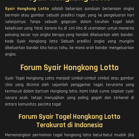
Syair Hongkong Lotto
adalah beberapa panduan berkenaan angka
bermain atau gambar sebuah prediksi togel, yang ke pengeluaran hari
selanjutnya. Tanpa sebuah gagasan dalam taruhan togel ialah
kekeliruan yang fatal, karena itu di sini kita di utamakan untuk menerka
peluang besar nya angka berapa yang hendak dikeluarkan oleh bandar.
Kode Syair Hongkong lotto Sebuah prediksi angka yang mungkin
dikeluarkan bandar kita harus tahu, ke mana arah bandar mengeluarkan
angka.
Forum Syair Hongkong Lotto
Syair Togel Hongkong Lotto menjadi simbol-simbol simbol atau gambar
shio yang dicintai oleh sejumlah penggemar togel, terutama yang
termasuk dalam barisan Hongkong lotto. Kami tidak cuma siapkan syair
secara acak, tetapi menyajikan yang paling gagah dan terkenal di
antara komunitas pecinta togel
Forum Syair Togel Hongkong Lotto
Terakurat di Indonesia
Memenangkan permainan togel hongkong lotto betul-betul mudah jika