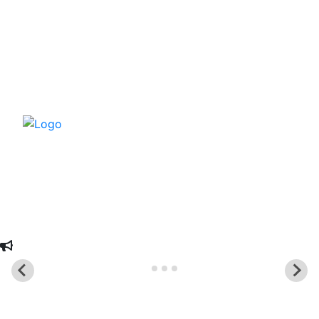
Whatsapp
Download
Daftar Jadi
Telegram
Livechat
Aplikasi Togel
Member
Prediksi
Data
Live
Syair
RTP
Paito
Home
Togel
Keluaran
Draw
Togel
Slot
Warna
SELAMAT DATANG DI
AVTOTO
BANDAR TO