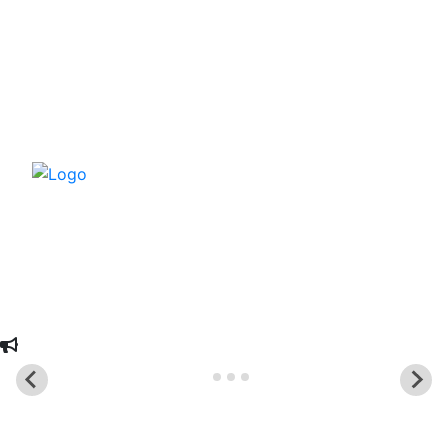
Whatsapp
Daftar Jadi
Download
Member
Telegram
Livechat
Aplikasi Togel
Prediksi
Data
Live
Syair
RTP
Paito
Home
Togel
Keluaran
Draw
Togel
Slot
Warna
SELAMAT DATANG DI
AVTOTO
BANDAR TOG