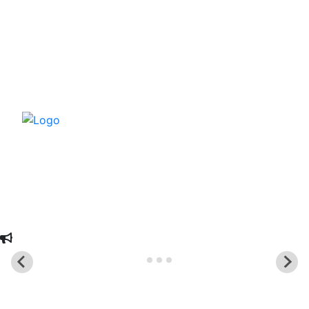
Whatsapp
Daftar Jadi
Download
Member
Telegram
Livechat
Aplikasi Togel
Prediksi
Data
Live
Syair
RTP
Paito
Home
Togel
Keluaran
Draw
Togel
Slot
Warna
SELAMAT DATANG DI
AVTOTO
BANDAR TOGE