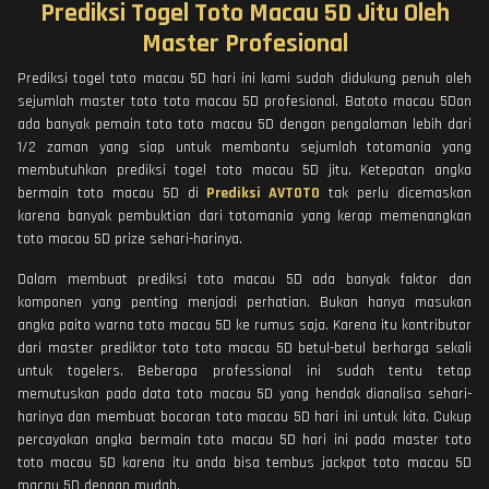
Prediksi Togel Toto Macau 5D Jitu Oleh
Master Profesional
Prediksi togel toto macau 5D hari ini kami sudah didukung penuh oleh
sejumlah master toto toto macau 5D profesional. Batoto macau 5Dan
ada banyak pemain toto toto macau 5D dengan pengalaman lebih dari
1/2 zaman yang siap untuk membantu sejumlah totomania yang
membutuhkan prediksi togel toto macau 5D jitu. Ketepatan angka
bermain toto macau 5D di
Prediksi AVTOTO
tak perlu dicemaskan
karena banyak pembuktian dari totomania yang kerap memenangkan
toto macau 5D prize sehari-harinya.
Dalam membuat prediksi toto macau 5D ada banyak faktor dan
komponen yang penting menjadi perhatian. Bukan hanya masukan
angka paito warna toto macau 5D ke rumus saja. Karena itu kontributor
dari master prediktor toto toto macau 5D betul-betul berharga sekali
untuk togelers. Beberapa professional ini sudah tentu tetap
memutuskan pada data toto macau 5D yang hendak dianalisa sehari-
harinya dan membuat bocoran toto macau 5D hari ini untuk kita. Cukup
percayakan angka bermain toto macau 5D hari ini pada master toto
toto macau 5D karena itu anda bisa tembus jackpot toto macau 5D
macau 5D dengan mudah.