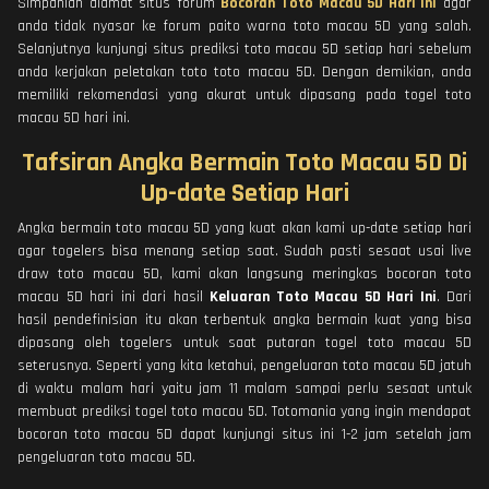
Simpanlah alamat situs forum
Bocoran Toto Macau 5D Hari Ini
agar
anda tidak nyasar ke forum paito warna toto macau 5D yang salah.
Selanjutnya kunjungi situs prediksi toto macau 5D setiap hari sebelum
anda kerjakan peletakan toto toto macau 5D. Dengan demikian, anda
memiliki rekomendasi yang akurat untuk dipasang pada togel toto
macau 5D hari ini.
Tafsiran Angka Bermain Toto Macau 5D Di
Up-date Setiap Hari
Angka bermain toto macau 5D yang kuat akan kami up-date setiap hari
agar togelers bisa menang setiap saat. Sudah pasti sesaat usai live
draw toto macau 5D, kami akan langsung meringkas bocoran toto
macau 5D hari ini dari hasil
Keluaran Toto Macau 5D Hari Ini
. Dari
hasil pendefinisian itu akan terbentuk angka bermain kuat yang bisa
dipasang oleh togelers untuk saat putaran togel toto macau 5D
seterusnya. Seperti yang kita ketahui, pengeluaran toto macau 5D jatuh
di waktu malam hari yaitu jam 11 malam sampai perlu sesaat untuk
membuat prediksi togel toto macau 5D. Totomania yang ingin mendapat
bocoran toto macau 5D dapat kunjungi situs ini 1-2 jam setelah jam
pengeluaran toto macau 5D.