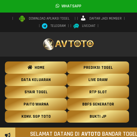
WHATSAPP
DAFTAR JADI MEMBER
DOWNLOAD APLIKASI TOGEL
TELEGRAM
LIVECHAT
HOME
PREDIKSI TOGEL
DATA KELUARAN
LIVE DRAW
SYAIR TOGEL
RTP SLOT
PAITO WARNA
BBFS GENERATOR
KONV. SGP TOTO
BUKTI JP
SELAMAT DATANG DI
AVTOTO
BANDAR TOGEL ONL