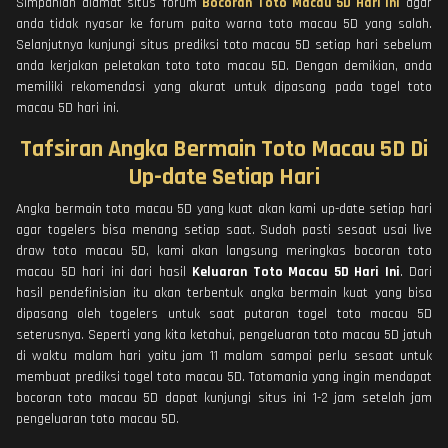
Simpanlah alamat situs forum
Bocoran Toto Macau 5D Hari Ini
agar
anda tidak nyasar ke forum paito warna toto macau 5D yang salah.
Selanjutnya kunjungi situs prediksi toto macau 5D setiap hari sebelum
anda kerjakan peletakan toto toto macau 5D. Dengan demikian, anda
memiliki rekomendasi yang akurat untuk dipasang pada togel toto
macau 5D hari ini.
Tafsiran Angka Bermain Toto Macau 5D Di
Up-date Setiap Hari
Angka bermain toto macau 5D yang kuat akan kami up-date setiap hari
agar togelers bisa menang setiap saat. Sudah pasti sesaat usai live
draw toto macau 5D, kami akan langsung meringkas bocoran toto
macau 5D hari ini dari hasil
Keluaran Toto Macau 5D Hari Ini
. Dari
hasil pendefinisian itu akan terbentuk angka bermain kuat yang bisa
dipasang oleh togelers untuk saat putaran togel toto macau 5D
seterusnya. Seperti yang kita ketahui, pengeluaran toto macau 5D jatuh
di waktu malam hari yaitu jam 11 malam sampai perlu sesaat untuk
membuat prediksi togel toto macau 5D. Totomania yang ingin mendapat
bocoran toto macau 5D dapat kunjungi situs ini 1-2 jam setelah jam
pengeluaran toto macau 5D.