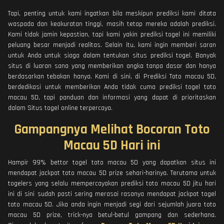
Tapi, penting untuk kami ingatkan bila meskipun prediksi kami ditata
waspada dan keakuratan tinggi, masih tetap mereka adalah prediksi.
Kami tidak jamin kepastian, tapi kami yakin prediksi togel ini memiliki
peluang besar menjadi realitas. Selain itu, kami ingin memberi saran
untuk Anda untuk siaga dalam tentukan situs prediksi togel. Banyak
situs di luaran sana yang memberikan angka tanpa dasar dan hanya
berdasarkan tebakan hanya. Kami di sini, di Prediksi Toto macau 5D,
berdedikasi untuk memberikan Anda tidak cuma prediksi togel toto
macau 5D, tapi panduan dan informasi yang dapat di prioritaskan
dalam Situs togel online terpercaya.
Gampangnya Melihat Bocoran Toto
Macau 5D Hari ini
Hampir 99% bettor togel toto macau 5D yang dapatkan situs ini
mendapat jackpot toto macau 5D prize sehari-harinya. Terutama untuk
togelers yang selalu mempercayakan prediksi toto macau 5D jitu hari
ini di sini sudah pasti sering merasai rasanya mendapat jackpot togel
toto macau 5D. Jika anda ingin menjadi segi dari sejumlah juara toto
macau 5D prize, trick-nya betul-betul gampang dan sederhana.