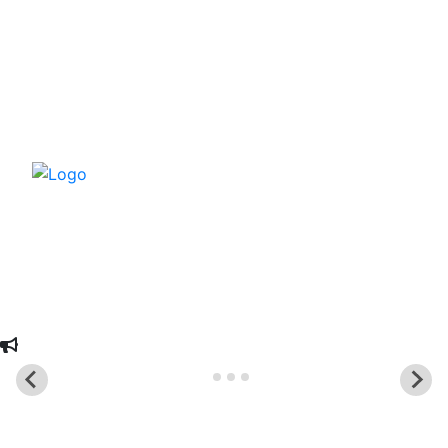
Whatsapp
Daftar Jadi
Download
Member
Telegram
Livechat
Aplikasi Togel
Prediksi
Data
Live
Syair
RTP
Paito
Home
Togel
Keluaran
Draw
Togel
Slot
Warna
SELAMAT DATANG DI
AVTOTO
BANDAR TOGE