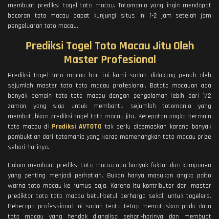
membuat prediksi togel toto macau. Totomania yang ingin mendapat
bocoran toto macau dapat kunjungi situs ini 1-2 jam setelah jam
pengeluaran toto macau.
Prediksi Togel Toto Macau Jitu Oleh
Master Profesional
Prediksi togel toto macau hari ini kami sudah didukung penuh oleh
sejumlah master toto toto macau profesional. Batoto macauan ada
banyak pemain toto toto macau dengan pengalaman lebih dari 1/2
zaman yang siap untuk membantu sejumlah totomania yang
membutuhkan prediksi togel toto macau jitu. Ketepatan angka bermain
toto macau di
Prediksi AVTOTO
tak perlu dicemaskan karena banyak
pembuktian dari totomania yang kerap memenangkan toto macau prize
sehari-harinya.
Dalam membuat prediksi toto macau ada banyak faktor dan komponen
yang penting menjadi perhatian. Bukan hanya masukan angka paito
warna toto macau ke rumus saja. Karena itu kontributor dari master
prediktor toto toto macau betul-betul berharga sekali untuk togelers.
Beberapa professional ini sudah tentu tetap memutuskan pada data
toto macau yang hendak dianalisa sehari-harinya dan membuat