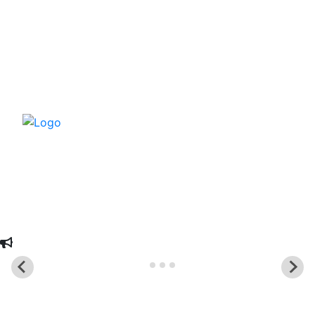
Whatsapp
Daftar Jadi
Download
Member
Telegram
Livechat
Aplikasi Togel
Prediksi
Data
Live
Syair
RTP
Paito
Home
Togel
Keluaran
Draw
Togel
Slot
Warna
SELAMAT DATANG DI
AVTOTO
BANDAR TOG