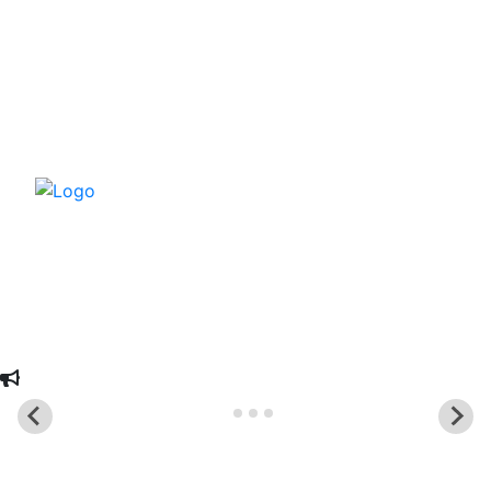
Whatsapp
Download
Daftar Jadi
Telegram
Livechat
Aplikasi Togel
Member
Prediksi
Data
Live
Syair
RTP
Paito
Home
Togel
Keluaran
Draw
Togel
Slot
Warna
SELAMAT DATANG DI
AVTOTO
BANDAR TOGE