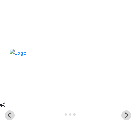
Whatsapp
Daftar Jadi
Download
Member
Telegram
Livechat
Aplikasi Togel
Prediksi
Data
Live
Syair
RTP
Paito
Home
Togel
Keluaran
Draw
Togel
Slot
Warna
SELAMAT DATANG DI
AVTOTO
BANDAR TOGE