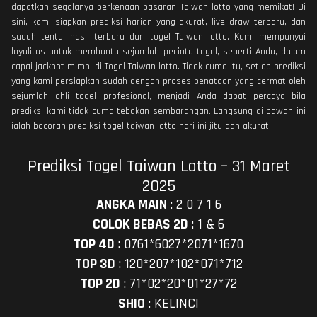
dapatkan segalanya berkenaan pasaran Taiwan lotto yang memikat! Di
sini, kami siapkan prediksi harian yang akurat, live draw terbaru, dan
sudah tentu, hasil terbaru dari togel Taiwan lotto. Kami mempunyai
loyalitas untuk membantu sejumlah pecinta togel, seperti Anda, dalam
capai jackpot mimpi di Togel Taiwan lotto. Tidak cuma itu, setiap prediksi
yang kami persiapkan sudah dengan proses penataan yang cermat oleh
sejumlah ahli togel profesional, menjadi Anda dapat percaya bila
prediksi kami tidak cuma tebakan sembarangan. Langsung di bawah ini
ialah bocoran prediksi togel taiwan lotto hari ini jitu dan akurat.
Prediksi Togel Taiwan Lotto – 31 Maret
2025
ANGKA MAIN
:
2 0 7 1 6
COLOK BEBAS 2D
:
1 & 6
TOP 4D
:
0761*6027*2071*1670
TOP 3D
:
120*207*102*071*712
TOP 2D
:
71*02*20*01*27*72
SHIO
:
KELINCI