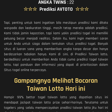
ANGKA TWINS
:
22
☆☆☆
Prediksi AVTOTO
☆☆☆
Tapi, penting untuk kami ingatkan bila meskipun prediksi kami ditata
waspada dan keakuratan tinggi, masih tetap mereka adalah prediksi.
Kami tidak jamin kepastian, tapi kami yakin prediksi togel ini memiliki
peluang besar menjadi realitas. Selain itu, kami ingin memberi saran
untuk Anda untuk siaga dalam tentukan situs prediksi togel. Banyak
situs di luaran sana yang memberikan angka tanpa dasar dan hanya
berdasarkan tebakan hanya. Kami di sini, di Prediksi Taiwan lotto,
berdedikasi untuk memberikan Anda tidak cuma prediksi togel taiwan
lotto, tapi panduan dan informasi yang dapat di prioritaskan dalam
Situs togel online terpercaya.
Gampangnya Melihat Bocoran
Taiwan Lotto Hari ini
Hampir 99% bettor togel taiwan lotto yang dapatkan situs ini
mendapat jackpot taiwan lotto prize sehari-harinya. Terutama untuk
togelers yang selalu mempercayakan prediksi taiwan lotto jitu hari ini