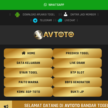
WHATSAPP
DAFTAR JADI MEMBER
DOWNLOAD APLIKASI TOGEL
TELEGRAM
LIVECHAT
HOME
PREDIKSI TOGEL
DATA KELUARAN
LIVE DRAW
SYAIR TOGEL
RTP SLOT
PAITO WARNA
BBFS GENERATOR
KONV. SGP TOTO
BUKTI JP
SELAMAT DATANG DI
AVTOTO
BANDAR TOGEL ON