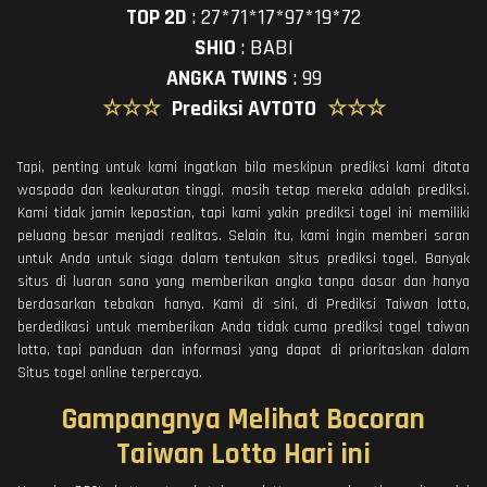
TOP 2D
:
27*71*17*97*19*72
SHIO
:
BABI
ANGKA TWINS
:
99
☆☆☆
Prediksi AVTOTO
☆☆☆
Tapi, penting untuk kami ingatkan bila meskipun prediksi kami ditata
waspada dan keakuratan tinggi, masih tetap mereka adalah prediksi.
Kami tidak jamin kepastian, tapi kami yakin prediksi togel ini memiliki
peluang besar menjadi realitas. Selain itu, kami ingin memberi saran
untuk Anda untuk siaga dalam tentukan situs prediksi togel. Banyak
situs di luaran sana yang memberikan angka tanpa dasar dan hanya
berdasarkan tebakan hanya. Kami di sini, di Prediksi Taiwan lotto,
berdedikasi untuk memberikan Anda tidak cuma prediksi togel taiwan
lotto, tapi panduan dan informasi yang dapat di prioritaskan dalam
Situs togel online terpercaya.
Gampangnya Melihat Bocoran
Taiwan Lotto Hari ini