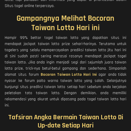
Situs togel online terpercaya.
Gampangnya Melihat Bocoran
Taiwan Lotto Hari ini
Hampir 99% bettor togel taiwan lotto yang dapatkan situs ini
mendapat jackpot taiwan lotto prize sehari-harinya. Terutama untuk
togelers yang selalu mempercayakan prediksi taiwan lotto jitu hari ini
di sini sudah pasti sering merasai rasanya mendapat jackpot togel
taiwan lotto. Jika anda ingin menjadi segi dari sejumlah juara taiwan
lotto prize, trick-nya betul-betul gampang dan sederhana. Simpanlah
alamat situs forum
Bocoran Taiwan Lotto Hari Ini
agar anda tidak
nyasar ke forum paito warna taiwan lotto yang salah. Selanjutnya
kunjungi situs prediksi taiwan lotto setiap hari sebelum anda kerjakan
peletakan toto taiwan lotto. Dengan demikian, anda memiliki
rekomendasi yang akurat untuk dipasang pada togel taiwan lotto hari
ini.
Tafsiran Angka Bermain Taiwan Lotto Di
Up-date Setiap Hari