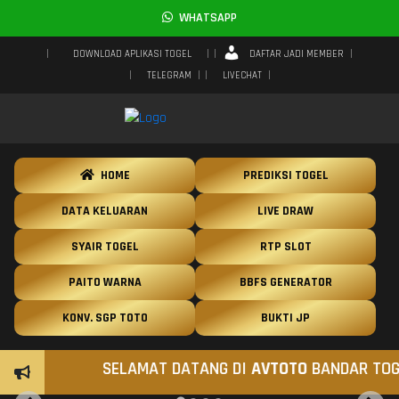
WHATSAPP
DOWNLOAD APLIKASI TOGEL
DAFTAR JADI MEMBER
TELEGRAM
LIVECHAT
HOME
PREDIKSI TOGEL
DATA KELUARAN
LIVE DRAW
SYAIR TOGEL
RTP SLOT
PAITO WARNA
BBFS GENERATOR
KONV. SGP TOTO
BUKTI JP
SELAMAT DATANG DI
AVTOTO
BANDAR TOGEL