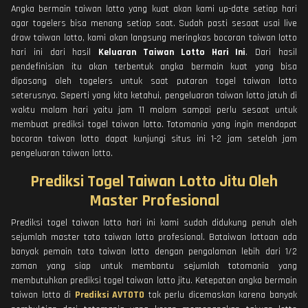
Angka bermain taiwan lotto yang kuat akan kami up-date setiap hari
agar togelers bisa menang setiap saat. Sudah pasti sesaat usai live
draw taiwan lotto, kami akan langsung meringkas bocoran taiwan lotto
hari ini dari hasil
Keluaran Taiwan Lotto Hari Ini
. Dari hasil
pendefinisian itu akan terbentuk angka bermain kuat yang bisa
dipasang oleh togelers untuk saat putaran togel taiwan lotto
seterusnya. Seperti yang kita ketahui, pengeluaran taiwan lotto jatuh di
waktu malam hari yaitu jam 11 malam sampai perlu sesaat untuk
membuat prediksi togel taiwan lotto. Totomania yang ingin mendapat
bocoran taiwan lotto dapat kunjungi situs ini 1-2 jam setelah jam
pengeluaran taiwan lotto.
Prediksi Togel Taiwan Lotto Jitu Oleh
Master Profesional
Prediksi togel taiwan lotto hari ini kami sudah didukung penuh oleh
sejumlah master toto taiwan lotto profesional. Bataiwan lottoan ada
banyak pemain toto taiwan lotto dengan pengalaman lebih dari 1/2
zaman yang siap untuk membantu sejumlah totomania yang
membutuhkan prediksi togel taiwan lotto jitu. Ketepatan angka bermain
taiwan lotto di
Prediksi AVTOTO
tak perlu dicemaskan karena banyak