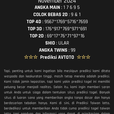
November 2024
ANGKA MAIN
:
1 7 6 9 5
COLOK BEBAS 2D
:
9 & 1
TOP 4D
:
9567*1769*5716*7659
TOP 3D
:
176*917*769*971*691
TOP 2D
:
69*17*76*71*97*16
SHIO
:
ULAR
ANGKA TWINS
:
99
☆☆☆
Prediksi AVTOTO
☆☆☆
Tapi, penting untuk kami ingatkan bila meskipun prediksi kami ditata
waspada dan keakuratan tinggi, masih tetap mereka adalah prediksi.
Kami tidak jamin kepastian, tapi kami yakin prediksi togel ini memiliki
peluang besar menjadi realitas. Selain itu, kami ingin memberi saran
untuk Anda untuk siaga dalam tentukan situs prediksi togel. Banyak
situs di luaran sana yang memberikan angka tanpa dasar dan hanya
berdasarkan tebakan hanya. Kami di sini, di Prediksi Taiwan lotto,
berdedikasi untuk memberikan Anda tidak cuma prediksi togel taiwan
lotto, tapi panduan dan informasi yang dapat di prioritaskan dalam