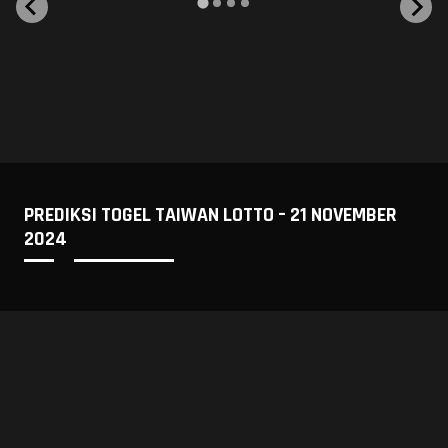
PREDIKSI TOGEL TAIWAN LOTTO – 21 NOVEMBER
2024