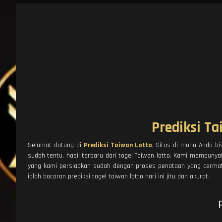
Prediksi Ta
Selamat datang di
Prediksi Taiwan Lotto
, Situs di mana Anda bi
sudah tentu, hasil terbaru dari togel Taiwan lotto. Kami mempunyai
yang kami persiapkan sudah dengan proses penataan yang cermat o
ialah bocoran prediksi togel taiwan lotto hari ini jitu dan akurat.