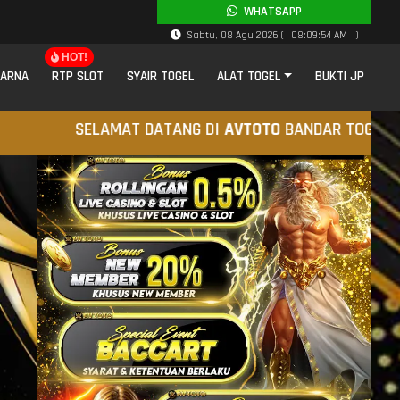
WHATSAPP
Sabtu, 08 Agu 2026 (
08:09:54 AM
)
WARNA
RTP SLOT
SYAIR TOGEL
ALAT TOGEL
BUKTI JP
SELAMAT DATANG DI
AVTOTO
BANDAR TOGEL ONLINE 