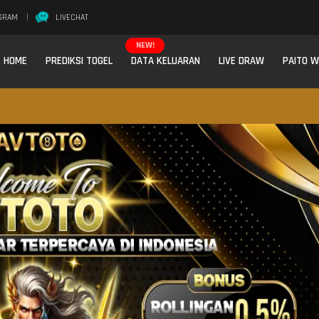
GRAM
LIVECHAT
HOME
PREDIKSI TOGEL
DATA KELUARAN
LIVE DRAW
PAITO 