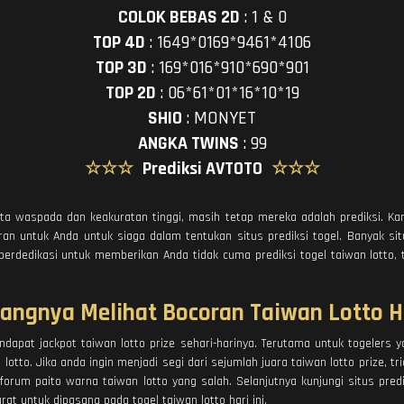
COLOK BEBAS 2D
:
1 & 0
TOP 4D
:
1649*0169*9461*4106
TOP 3D
:
169*016*910*690*901
TOP 2D
:
06*61*01*16*10*19
SHIO
:
MONYET
ANGKA TWINS
:
99
☆☆☆
Prediksi AVTOTO
☆☆☆
ata waspada dan keakuratan tinggi, masih tetap mereka adalah prediksi. Kami 
saran untuk Anda untuk siaga dalam tentukan situs prediksi togel. Banyak 
, berdedikasi untuk memberikan Anda tidak cuma prediksi togel taiwan lotto,
ngnya Melihat Bocoran Taiwan Lotto Ha
apat jackpot taiwan lotto prize sehari-harinya. Terutama untuk togelers yan
otto. Jika anda ingin menjadi segi dari sejumlah juara taiwan lotto prize, 
orum paito warna taiwan lotto yang salah. Selanjutnya kunjungi situs predi
at untuk dipasang pada togel taiwan lotto hari ini.