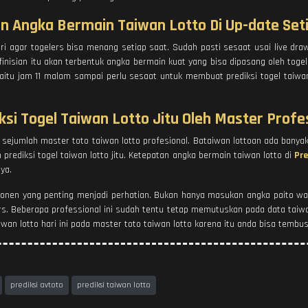
an Angka Bermain Taiwan Lotto Di Up-date Seti
ri agar togelers bisa menang setiap saat. Sudah pasti sesaat usai live dra
efinisian itu akan terbentuk angka bermain kuat yang bisa dipasang oleh toge
 yaitu jam 11 malam sampai perlu sesaat untuk membuat prediksi togel taiwa
ksi Togel Taiwan Lotto Jitu Oleh Master Profe
eh sejumlah master toto taiwan lotto profesional. Bataiwan lottoan ada bany
diksi togel taiwan lotto jitu. Ketepatan angka bermain taiwan lotto di
Pr
ya.
nen yang penting menjadi perhatian. Bukan hanya masukan angka paito warn
elers. Beberapa professional ini sudah tentu tetap memutuskan pada data tai
aiwan lotto hari ini pada master toto taiwan lotto karena itu anda bisa temb
prediksi avtoto
prediksi taiwan lotto