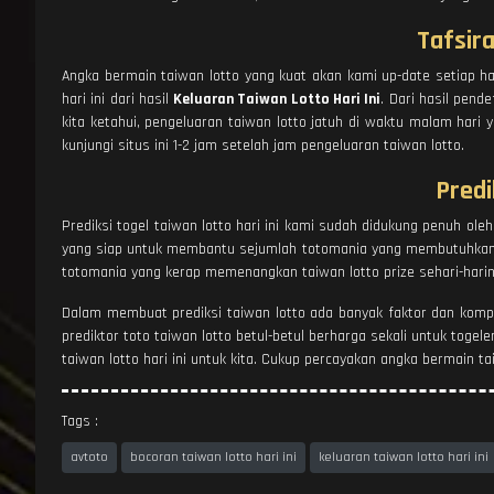
Tafsir
Angka bermain taiwan lotto yang kuat akan kami up-date setiap ha
hari ini dari hasil
Keluaran Taiwan Lotto Hari Ini
. Dari hasil pend
kita ketahui, pengeluaran taiwan lotto jatuh di waktu malam hari
kunjungi situs ini 1-2 jam setelah jam pengeluaran taiwan lotto.
Predi
Prediksi togel taiwan lotto hari ini kami sudah didukung penuh ol
yang siap untuk membantu sejumlah totomania yang membutuhkan pre
totomania yang kerap memenangkan taiwan lotto prize sehari-harin
Dalam membuat prediksi taiwan lotto ada banyak faktor dan kompo
prediktor toto taiwan lotto betul-betul berharga sekali untuk tog
taiwan lotto hari ini untuk kita. Cukup percayakan angka bermain t
Tags :
avtoto
bocoran taiwan lotto hari ini
keluaran taiwan lotto hari ini