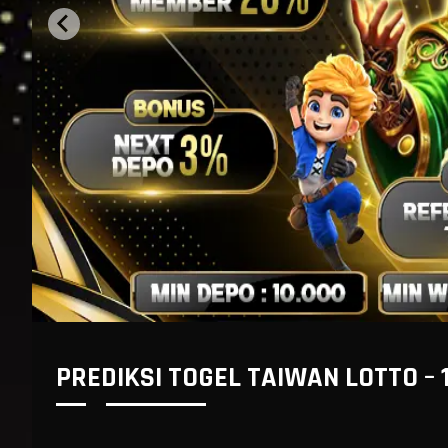
…
PREDIKSI TOGEL TAIWAN LOTTO –