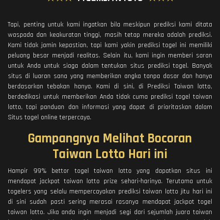
Tapi, penting untuk kami ingatkan bila meskipun prediksi kami ditata
waspada dan keakuratan tinggi, masih tetap mereka adalah prediksi.
Kami tidak jamin kepastian, tapi kami yakin prediksi togel ini memiliki
peluang besar menjadi realitas. Selain itu, kami ingin memberi saran
untuk Anda untuk siaga dalam tentukan situs prediksi togel. Banyak
situs di luaran sana yang memberikan angka tanpa dasar dan hanya
berdasarkan tebakan hanya. Kami di sini, di Prediksi Taiwan lotto,
berdedikasi untuk memberikan Anda tidak cuma prediksi togel taiwan
lotto, tapi panduan dan informasi yang dapat di prioritaskan dalam
Situs togel online terpercaya.
Gampangnya Melihat Bocoran
Taiwan Lotto Hari ini
Hampir 99% bettor togel taiwan lotto yang dapatkan situs ini
mendapat jackpot taiwan lotto prize sehari-harinya. Terutama untuk
togelers yang selalu mempercayakan prediksi taiwan lotto jitu hari ini
di sini sudah pasti sering merasai rasanya mendapat jackpot togel
taiwan lotto. Jika anda ingin menjadi segi dari sejumlah juara taiwan