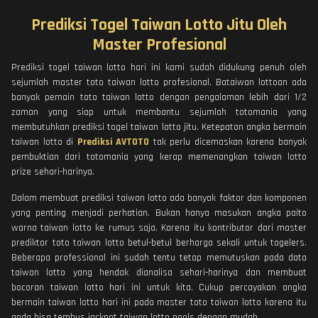
Prediksi Togel Taiwan Lotto Jitu Oleh
Master Profesional
Prediksi togel taiwan lotto hari ini kami sudah didukung penuh oleh
sejumlah master toto taiwan lotto profesional. Bataiwan lottoan ada
banyak pemain toto taiwan lotto dengan pengalaman lebih dari 1/2
zaman yang siap untuk membantu sejumlah totomania yang
membutuhkan prediksi togel taiwan lotto jitu. Ketepatan angka bermain
taiwan lotto di
Prediksi AVTOTO
tak perlu dicemaskan karena banyak
pembuktian dari totomania yang kerap memenangkan taiwan lotto
prize sehari-harinya.
Dalam membuat prediksi taiwan lotto ada banyak faktor dan komponen
yang penting menjadi perhatian. Bukan hanya masukan angka paito
warna taiwan lotto ke rumus saja. Karena itu kontributor dari master
prediktor toto taiwan lotto betul-betul berharga sekali untuk togelers.
Beberapa professional ini sudah tentu tetap memutuskan pada data
taiwan lotto yang hendak dianalisa sehari-harinya dan membuat
bocoran taiwan lotto hari ini untuk kita. Cukup percayakan angka
bermain taiwan lotto hari ini pada master toto taiwan lotto karena itu
anda bisa tembus jackpot taiwan lotto pools dengan mudah.