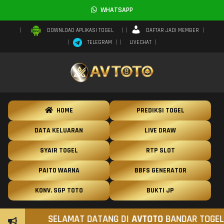
WHATSAPP
DAFTAR JADI MEMBER
DOWNLOAD APLIKASI TOGEL
TELEGRAM
LIVECHAT
HOME
PREDIKSI TOGEL
DATA KELUARAN
LIVE DRAW
SYAIR TOGEL
RTP SLOT
PAITO WARNA
BBFS GENERATOR
KONV. SGP TOTO
BUKTI JP
SELAMAT DATANG DI
AVTOTO
BANDAR TOGEL ONL