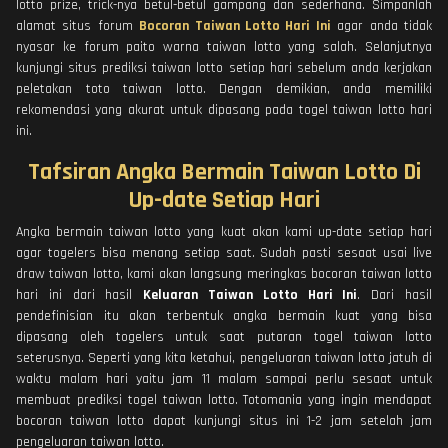
lotto prize, trick-nya betul-betul gampang dan sederhana. Simpanlah
alamat situs forum
Bocoran Taiwan Lotto Hari Ini
agar anda tidak
nyasar ke forum paito warna taiwan lotto yang salah. Selanjutnya
kunjungi situs prediksi taiwan lotto setiap hari sebelum anda kerjakan
peletakan toto taiwan lotto. Dengan demikian, anda memiliki
rekomendasi yang akurat untuk dipasang pada togel taiwan lotto hari
ini.
Tafsiran Angka Bermain Taiwan Lotto Di
Up-date Setiap Hari
Angka bermain taiwan lotto yang kuat akan kami up-date setiap hari
agar togelers bisa menang setiap saat. Sudah pasti sesaat usai live
draw taiwan lotto, kami akan langsung meringkas bocoran taiwan lotto
hari ini dari hasil
Keluaran Taiwan Lotto Hari Ini
. Dari hasil
pendefinisian itu akan terbentuk angka bermain kuat yang bisa
dipasang oleh togelers untuk saat putaran togel taiwan lotto
seterusnya. Seperti yang kita ketahui, pengeluaran taiwan lotto jatuh di
waktu malam hari yaitu jam 11 malam sampai perlu sesaat untuk
membuat prediksi togel taiwan lotto. Totomania yang ingin mendapat
bocoran taiwan lotto dapat kunjungi situs ini 1-2 jam setelah jam
pengeluaran taiwan lotto.