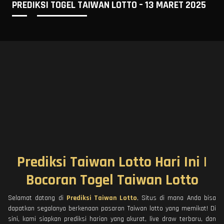
PREDIKSI TOGEL TAIWAN LOTTO – 13 MARET 2025
Prediksi Taiwan Lotto Hari Ini |
Bocoran Togel Taiwan Lotto
Selamat datang di
Prediksi Taiwan Lotto
, Situs di mana Anda bisa
dapatkan segalanya berkenaan pasaran Taiwan lotto yang memikat! Di
sini, kami siapkan prediksi harian yang akurat, live draw terbaru, dan