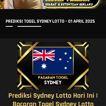
PREDIKSI TOGEL SYDNEY LOTTO – 01 APRIL 2025
Prediksi Sydney Lotto Hari Ini |
Bocoran Togel Sydney Lotto