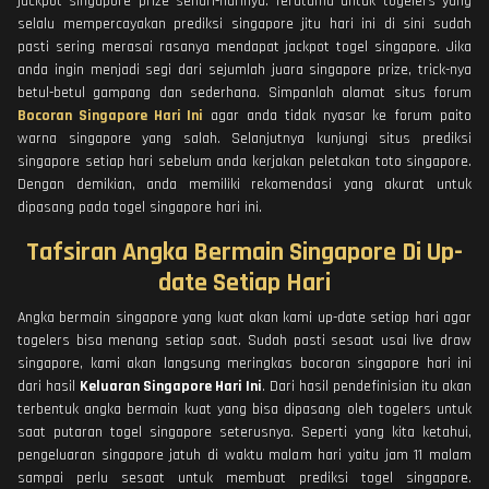
jackpot singapore prize sehari-harinya. Terutama untuk togelers yang
selalu mempercayakan prediksi singapore jitu hari ini di sini sudah
pasti sering merasai rasanya mendapat jackpot togel singapore. Jika
anda ingin menjadi segi dari sejumlah juara singapore prize, trick-nya
betul-betul gampang dan sederhana. Simpanlah alamat situs forum
Bocoran Singapore Hari Ini
agar anda tidak nyasar ke forum paito
warna singapore yang salah. Selanjutnya kunjungi situs prediksi
singapore setiap hari sebelum anda kerjakan peletakan toto singapore.
Dengan demikian, anda memiliki rekomendasi yang akurat untuk
dipasang pada togel singapore hari ini.
Tafsiran Angka Bermain Singapore Di Up-
date Setiap Hari
Angka bermain singapore yang kuat akan kami up-date setiap hari agar
togelers bisa menang setiap saat. Sudah pasti sesaat usai live draw
singapore, kami akan langsung meringkas bocoran singapore hari ini
dari hasil
Keluaran Singapore Hari Ini
. Dari hasil pendefinisian itu akan
terbentuk angka bermain kuat yang bisa dipasang oleh togelers untuk
saat putaran togel singapore seterusnya. Seperti yang kita ketahui,
pengeluaran singapore jatuh di waktu malam hari yaitu jam 11 malam
sampai perlu sesaat untuk membuat prediksi togel singapore.