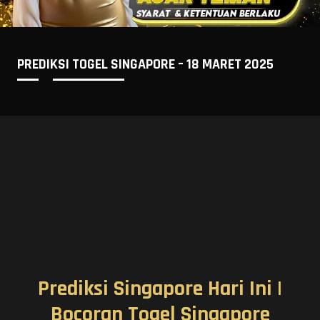
PREDIKSI TOGEL SINGAPORE – 18 MARET 2025
Prediksi Singapore Hari Ini |
Bocoran Togel Singapore