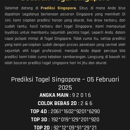
Selamat datang di
Prediksi Singapore
, Situs di mana Anda bisa
dapatkan segalanya berkenaan pasaran Singapore yang memikat! Di
sini, kami siapkan prediksi harian yang akurat, live draw terbaru, dan
sudah tentu, hasil terbaru dari togel Singapore. Kami mempunyai
loyalitas untuk membantu sejumlah pecinta togel, seperti Anda, dalam
capai jackpot mimpi di Togel Singapore. Tidak cuma itu, setiap prediksi
yang kami persiapkan sudah dengan proses penataan yang cermat oleh
sejumlah ahli togel profesional, menjadi Anda dapat percaya bila
prediksi kami tidak cuma tebakan sembarangan. Langsung di bawah ini
ialah bocoran prediksi togel singapore hari ini jitu dan akurat.
Prediksi Togel Singapore – 05 Februari
2025
ANGKA MAIN
:
9 2 0 1 6
COLOK BEBAS 2D
:
2 & 6
TOP 4D
:
2061*1602*9201*6290
TOP 3D
:
192*019*129*201*920
TOP 2D
:
92*12*09*91*29*21